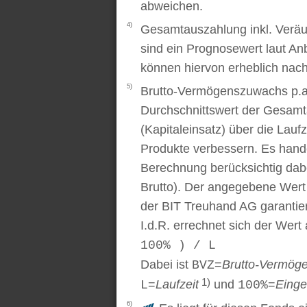
abweichen.
4)
Gesamtauszahlung inkl. Veräu
sind ein Prognosewert laut An
können hiervon erheblich nac
5)
Brutto-Vermögenszuwachs p.a..
Durchschnittswert der Gesamt
(Kapitaleinsatz) über die Laufz
Produkte verbessern. Es handel
Berechnung berücksichtig dabe
Brutto). Der angegebene Wert
der BIT Treuhand AG garantier
I.d.R. errechnet sich der Wert
100% ) / L
Dabei ist
=
Brutto-Vermög
BVZ
1)
=
Laufzeit
und
=
Einge
L
100%
6)