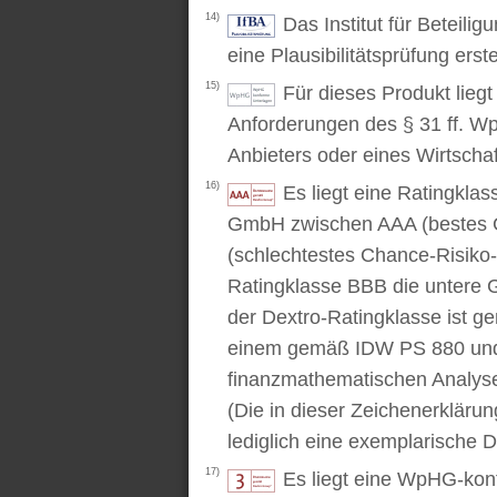
14)
Das Institut für Beteili
eine Plausibilitätsprüfung erstel
15)
Für dieses Produkt lieg
Anforderungen des § 31 ff. W
Anbieters oder eines Wirtschaf
16)
Es liegt eine Ratingkl
GmbH zwischen AAA (bestes C
(schlechtestes Chance-Risiko-V
Ratingklasse BBB die untere 
der Dextro-Ratingklasse ist ge
einem gemäß IDW PS 880 und 
finanzmathematischen Analysev
(Die in dieser Zeichenerkläru
lediglich eine exemplarische D
17)
Es liegt eine WpHG-kon