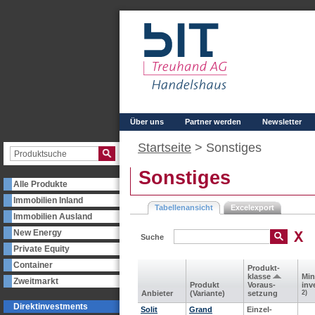
Über uns
Partner werden
Newsletter
Startseite
>
Sonstiges
Sonstiges
Alle Produkte
Immobilien Inland
Tabellenansicht
Excelexport
Immobilien Ausland
New Energy
Suche
Private Equity
Container
Produkt­
klasse
Min
Zweitmarkt
Produkt
Voraus­
inv
Anbieter
(Variante)
setzung
2)
Direktinvestments
Solit
Grand
Einzel-