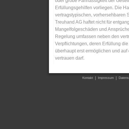
oder grobe Fahrlässigkeit der Gesells
Erfüllungsgehilfen vorliegen. Die Ha
vertragstypischen, vorhersehbaren S
Treuhand AG haftet nicht für entga
Mangelfolgeschäden und Ansprüche Dr
Regelung umfassen neben den vertra
Verpflichtungen, deren Erfüllung d
überhaupt erst ermöglichen und auf
vertrauen darf.
Kontakt
Impressum
Datens