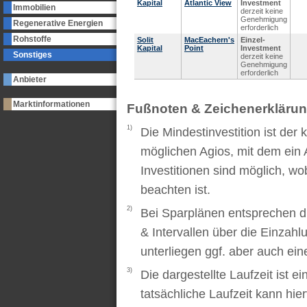
Kapital
Atlantic View
Investment
Immobilien
derzeit keine
Genehmigung
Regenerative Energien
erforderlich
Rohstoffe
Solit
MacEachern's
Einzel-
Kapital
Point
Investment
Sonstiges
derzeit keine
Genehmigung
erforderlich
Anbieter
Marktinformationen
Fußnoten & Zeichenerkläru
1)
Die Mindestinvestition ist der
möglichen Agios, mit dem ein 
Investitionen sind möglich, wo
beachten ist.
2)
Bei Sparplänen entsprechen d
& Intervallen über die Einzah
unterliegen ggf. aber auch ei
3)
Die dargestellte Laufzeit ist e
tatsächliche Laufzeit kann hi