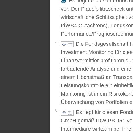
Es liegt für diesen Fonds e
vor. Der Plausibilitätscheck u
wirtschaftliche Schlüssigkei
IdWS4 Gutachtens), Fondskon
Performance/Prognoserechnung
7)
Die Fondsgesellschaft 
Investment Monitoring für die
Finanzvermittler profitieren du
fortlaufende Analyse und ein
einem Höchstmaß an Transpare
Leistungskontrolle ein einhei
Monitoring ist in ein Risikoko
Überwachung von Portfolien er
8)
Es liegt für diesen Fond
GmbH gemäß IDW PS 951 vor. D
Intermediäre wirksam bei Ihr