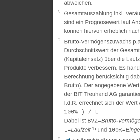
abweichen.
4)
Gesamtauszahlung inkl. Veräu
sind ein Prognosewert laut An
können hiervon erheblich nac
5)
Brutto-Vermögenszuwachs p.a..
Durchschnittswert der Gesamt
(Kapitaleinsatz) über die Laufz
Produkte verbessern. Es handel
Berechnung berücksichtig dabe
Brutto). Der angegebene Wert
der BIT Treuhand AG garantier
I.d.R. errechnet sich der Wert
100% ) / L
Dabei ist
=
Brutto-Vermög
BVZ
1)
=
Laufzeit
und
=
Einge
L
100%
6)