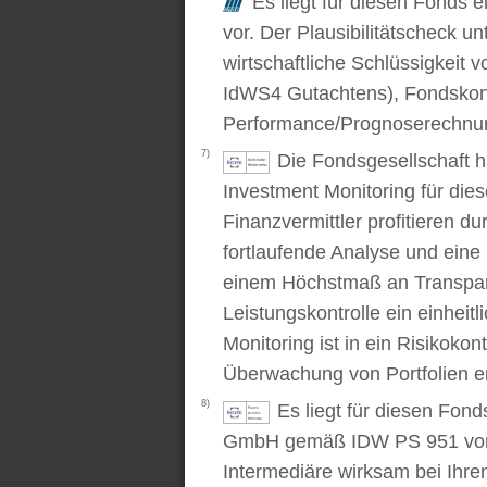
Es liegt für diesen Fonds e
vor. Der Plausibilitätscheck u
wirtschaftliche Schlüssigkei
IdWS4 Gutachtens), Fondskon
Performance/Prognoserechnung
7)
Die Fondsgesellschaft 
Investment Monitoring für die
Finanzvermittler profitieren du
fortlaufende Analyse und ein
einem Höchstmaß an Transpare
Leistungskontrolle ein einhei
Monitoring ist in ein Risikoko
Überwachung von Portfolien er
8)
Es liegt für diesen Fond
GmbH gemäß IDW PS 951 vor. D
Intermediäre wirksam bei Ihr