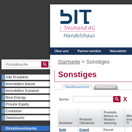
Über uns
Partner werden
Newsletter
Startseite
>
Sonstiges
Sonstiges
Alle Produkte
Immobilien Inland
Tabellenansicht
Excelexport
Immobilien Ausland
New Energy
Suche
Private Equity
Container
Produkt­
klasse
Min
Zweitmarkt
Produkt
Voraus­
inv
Anbieter
(Variante)
setzung
2)
Direktinvestments
Solit
Grand
Einzel-