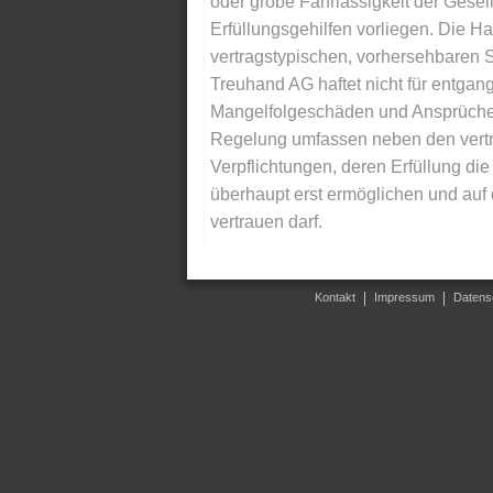
oder grobe Fahrlässigkeit der Gesells
Erfüllungsgehilfen vorliegen. Die Ha
vertragstypischen, vorhersehbaren S
Treuhand AG haftet nicht für entga
Mangelfolgeschäden und Ansprüche Dr
Regelung umfassen neben den vertra
Verpflichtungen, deren Erfüllung d
überhaupt erst ermöglichen und auf
vertrauen darf.
Kontakt
Impressum
Datens