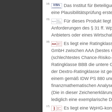
14)
Das Institut für Beteili
eine Plausibilitätsprüfung erstel
15)
Für dieses Produkt lieg
Anforderungen des § 31 ff. W
Anbieters oder eines Wirtschaf
16)
Es liegt eine Ratingkl
GmbH zwischen AAA (bestes C
(schlechtestes Chance-Risiko-V
Ratingklasse BBB die untere 
der Dextro-Ratingklasse ist ge
einem gemäß IDW PS 880 und 
finanzmathematischen Analysev
(Die in dieser Zeichenerkläru
lediglich eine exemplarische D
17)
Es liegt eine WpHG-kon