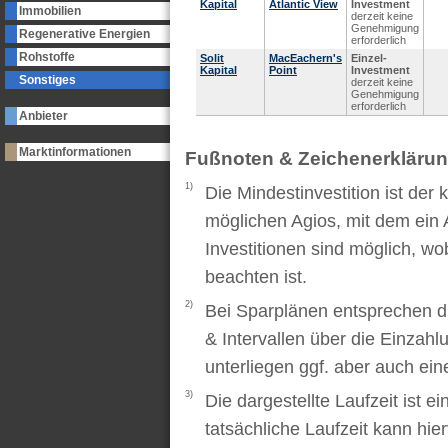
Kapital
Atlantic View
Investment
Immobilien
derzeit keine
Genehmigung
Regenerative Energien
erforderlich
Rohstoffe
Solit
MacEachern's
Einzel-
Kapital
Point
Investment
Sonstiges
derzeit keine
Genehmigung
erforderlich
Anbieter
Marktinformationen
Fußnoten & Zeichenerkläru
1)
Die Mindestinvestition ist der
möglichen Agios, mit dem ein 
Investitionen sind möglich, wo
beachten ist.
2)
Bei Sparplänen entsprechen d
& Intervallen über die Einzah
unterliegen ggf. aber auch ei
3)
Die dargestellte Laufzeit ist e
tatsächliche Laufzeit kann hi