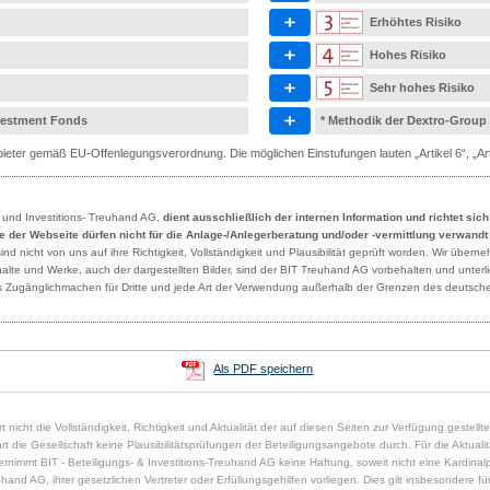
Erhöhtes Risiko
Hohes Risiko
Sehr hohes Risiko
nvestment Fonds
* Methodik der Dextro-Group
eter gemäß EU-Offenlegungsverordnung. Die möglichen Einstufungen lauten „Artikel 6“, „Artik
- und Investitions- Treuhand AG,
dient ausschließlich der internen Information und richtet sic
lte der Webseite dürfen nicht für die Anlage-/Anlegerberatung und/oder -vermittlung verwand
 nicht von uns auf ihre Richtigkeit, Vollständigkeit und Plausibilität geprüft worden. Wir übern
Inhalte und Werke, auch der dargestellten Bilder, sind der BIT Treuhand AG vorbehalten und unte
des Zugänglichmachen für Dritte und jede Art der Verwendung außerhalb der Grenzen des deutsche
Als PDF speichern
t nicht die Vollständigkeit, Richtigkeit und Aktualität der auf diesen Seiten zur Verfügung gestell
die Gesellschaft keine Plausibilitätsprüfungen der Beteiligungsangebote durch. Für die Aktualität,
immt BIT - Beteiligungs- & Investitions-Treuhand AG keine Haftung, soweit nicht eine Kardinalpfl
uhand AG, ihrer gesetzlichen Vertreter oder Erfüllungsgehilfen vorliegen. Dies gilt insbesondere für 