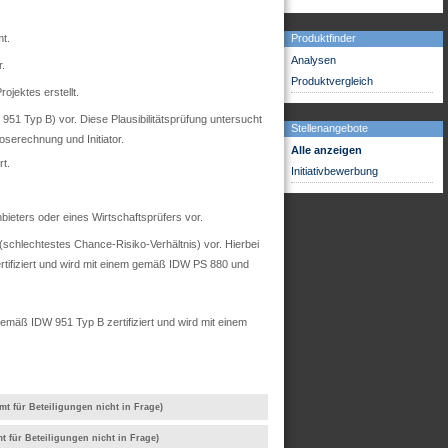
Produktfinder
t.
Analysen
r.
Produktvergleich
ojektes erstellt.
51 Typ B) vor. Diese Plausibilitätsprüfung untersucht
Stellenangebote
oserechnung und Initiator.
Alle anzeigen
t.
Initiativbewerbung
ieters oder eines Wirtschaftsprüfers vor.
chlechtestes Chance-Risiko-Verhältnis) vor. Hierbei
rtifiziert und wird mit einem gemäß IDW PS 880 und
mäß IDW 951 Typ B zertifiziert und wird mit einem
mt für Beteiligungen nicht in Frage)
t für Beteiligungen nicht in Frage)