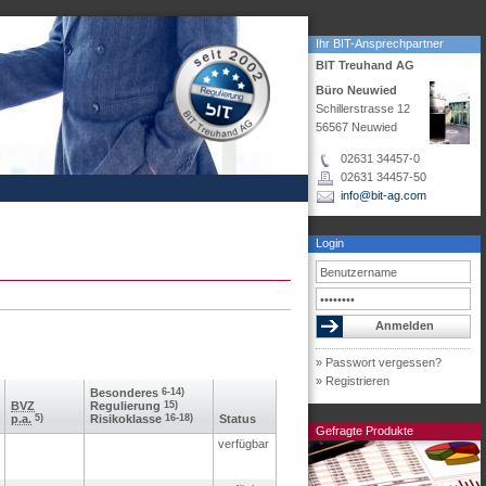
Ihr BIT-Ansprechpartner
BIT Treuhand AG
Büro Neuwied
Schillerstrasse 12
56567 Neuwied
02631 34457-0
02631 34457-50
info@bit-ag.com
Login
» Passwort vergessen?
» Registrieren
Besonderes
6-14)
BVZ
Regulierung
15)
p.a.
5)
Risikoklasse
16-18)
Status
Gefragte Produkte
verfügbar