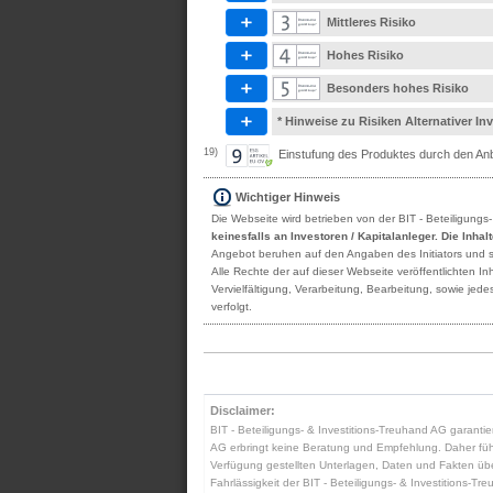
Mittleres Risiko
Hohes Risiko
Besonders hohes Risiko
* Hinweise zu Risiken Alternativer I
19)
Einstufung des Produktes durch den Anbi
Wichtiger Hinweis
Die Webseite wird betrieben von der BIT - Beteiligungs
keinesfalls an Investoren / Kapitalanleger. Die Inha
Angebot beruhen auf den Angaben des Initiators und sind
Alle Rechte der auf dieser Webseite veröffentlichten 
Vervielfältigung, Verarbeitung, Bearbeitung, sowie je
verfolgt.
Disclaimer:
BIT - Beteiligungs- & Investitions-Treuhand AG garantier
AG erbringt keine Beratung und Empfehlung. Daher führt 
Verfügung gestellten Unterlagen, Daten und Fakten übern
Fahrlässigkeit der BIT - Beteiligungs- & Investitions-Tre