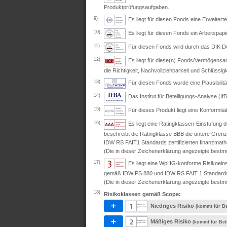
Produktprüfungsaufgaben.
9)
Es liegt für diesen Fonds eine Erweite
10)
Es liegt für diesen Fonds ein Arbeitspapi
11)
Für diesen Fonds wird durch das DIK Deut
12)
Es liegt für diese(n) Fonds/Vermögensan
die Richtigkeit, Nachvollziehbarkeit und Schlüssig
13)
Für diesen Fonds wurde eine Plausibili
14)
Das Institut für Beteiligungs-Analyse (IfB
15)
Für dieses Produkt liegt eine Konformit
16)
Es liegt eine Ratingklassen-Einstufung
beschreibt die Ratingklasse BBB die untere Grenz
IDW RS FAIT1 Standards zertifizierten finanzmath
(Die in dieser Zeichenerklärung angezeigte bestmö
17)
Es liegt eine WpHG-konforme Risikoeins
gemäß IDW PS 880 und IDW RS FAIT 1 Standards ze
(Die in dieser Zeichenerklärung angezeigte bestmö
18)
Risikoklassen gemäß Scope:
Niedriges Risiko
(kommt für Be
Mäßiges Risiko
(kommt für Bet