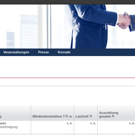
Veranstaltungen
Presse
Kontakt
e
Aus­zahlung
g
Mindest­investition
1-2)
Laufzeit
3)
gesamt
4)
ment
k.A.
k.A.
k.A.
Genehmigung