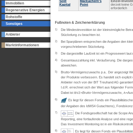
Solit
MacEachern's
Einzel-Invest
Immobilien
Kapital
Point
derzeit keine 
erforderlich
Regenerative Energien
Rohstoffe
Fußnoten & Zeichenerklärung
Sonstiges
1)
Die Mindestinvestition ist der kleinstmögliche Bet
Anbieter
Stückelung zu beachten ist.
2)
Bei Sparplänen entsprechen die Angaben den klein
Marktinformationen
vorgeschriebenen Stückelung.
3)
Die dargestellte Laufzeit ist ein Prognosewert lau
4)
Gesamtauszahlung inkl. Veräußerung. Die dargeste
abweichen.
5)
Brutto-Vermögenszuwachs p.a.. Der angezeigt Wert 
der Produkte verbessern. Es handelt sich explizi
Anbieter noch von der BIT Treuhand AG garantiert
I.d.R. errechnet sich der Wert aus folgender Form
Dabei ist
=
Brutto-Vermögenszuwachs
,
=
Aus
BVZ
A
6)
Es liegt für diesen Fonds ein Plausibilitäts
der Angaben des IdWS4 Gutachtens), Fondskonzep
7)
Die Fondsgesellschaft hat die Scope Ana
Reporting, eine fortlaufende Analyse und eine re
Das Investment Monitoring ist in ein Risikokontro
8)
Es liegt für diesen Fonds ein Plausibil