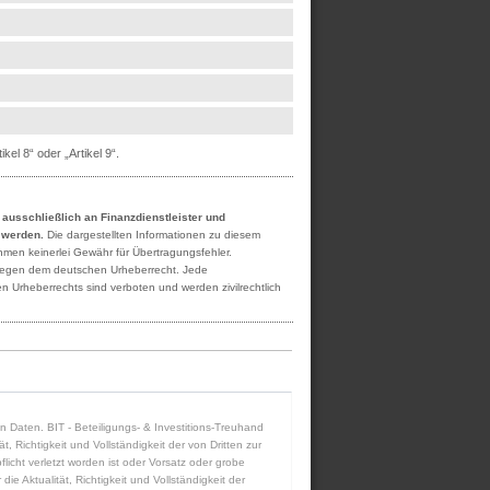
el 8“ oder „Artikel 9“.
h ausschließlich an Finanzdienstleister und
t werden.
Die dargestellten Informationen zu diesem
ehmen keinerlei Gewähr für Übertragungsfehler.
rliegen dem deutschen Urheberrecht. Jede
n Urheberrechts sind verboten und werden zivilrechtlich
ten Daten. BIT - Beteiligungs- & Investitions-Treuhand
 Richtigkeit und Vollständigkeit der von Dritten zur
icht verletzt worden ist oder Vorsatz oder grobe
die Aktualität, Richtigkeit und Vollständigkeit der