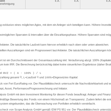
ment
k.A.
k.A.
k.A.
Genehmigung
rag exklusive eines möglichen Agios, mit dem ein Anleger sich beteiligen kann. Höhere Investit
stmöglichen Sparraten & Intervallen über die Einzahlungsphase. Höhere Sparraten sind mögli
t Anbieter. Die tatsächliche Laufzeit kann hiervon erheblich nach oben oder unten abweichen.
llten Auszahlungen sind ein Prognosewert laut Anbieter. Die tatsächlichen Auszahlungen kö
ist ein Durchschnittswert der Gesamtauszahlung inkl. Veräußerung abzgl. 100% (Kapitaleinsa
t um kein IRR. Die Berechnung berücksichtig dabei keine steuerlichen Ergebnisse (daher Br
.
el:
BVZ = ( A - 100% ) / L
zahlung gesamt
2)
,
=
Laufzeit
1)
und
=
Eingesetztes Kapital
.
L
100%
check von Feri EuroRating vor. Der Plausibilitätscheck untersucht die Nachvollziehbarkeit und
t, Asset, Performance/Prognoserechnung und Initiator.
lysis GmbH mit dem Investment Monitoring für diesen Fonds beauftragt. Anleger und Finanzver
gelmäßige Bewertung des Fonds von einem Höchstmaß an Transparenz. Zudem liefert die exter
llsystem eingebunden, das die Überwachung von Portfolien erheblich vereinfacht.
itätscheck von Scope Analysis GmbH gemäß IDW PS 951 vor. Der Plausibilitätscheck unterstüt