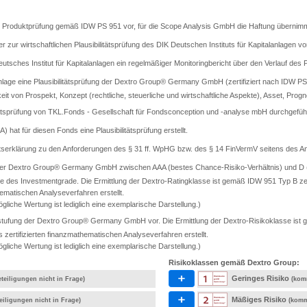
rte Produktprüfung gemäß IDW PS 951 vor, für die Scope Analysis GmbH die Haftung übernimm
er zur wirtschaftlichen Plausibilitätsprüfung des DIK Deutschen Instituts für Kapitalanlagen vo
sches Institut für Kapitalanlagen ein regelmäßiger Monitoringbericht über den Verlauf des Pr
lage eine Plausibilitätsprüfung der Dextro Group® Germany GmbH (zertifiziert nach IDW PS 9
keit von Prospekt, Konzept (rechtliche, steuerliche und wirtschaftliche Aspekte), Asset, Progn
tätsprüfung von TKL.Fonds - Gesellschaft für Fondsconception und -analyse mbH durchgeführ
A) hat für diesen Fonds eine Plausibilitätsprüfung erstellt.
ätserklärung zu den Anforderungen des § 31 ff. WpHG bzw. des § 14 FinVermV seitens des Anb
 der Dextro Group® Germany GmbH zwischen AAA (bestes Chance-Risiko-Verhältnis) und D (s
e des Investmentgrade. Die Ermittlung der Dextro-Ratingklasse ist gemäß IDW 951 Typ B ze
ematischen Analyseverfahren erstellt.
gliche Wertung ist lediglich eine exemplarische Darstellung.)
tufung der Dextro Group® Germany GmbH vor. Die Ermittlung der Dextro-Risikoklasse ist ge
rtifizierten finanzmathematischen Analyseverfahren erstellt.
gliche Wertung ist lediglich eine exemplarische Darstellung.)
Risikoklassen gemäß Dextro Group:
Geringes Risiko
teiligungen nicht in Frage)
(kom
Mäßiges Risiko
eiligungen nicht in Frage)
(komm