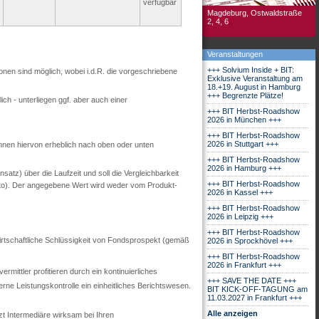
verfügbar
Magdeburg, Ostwaldstraße
2, 4, 6
Veranstaltungen
+++ Solvium Inside + BIT:
ionen sind möglich, wobei i.d.R. die vorgeschriebene
Exklusive Veranstaltung am
18.+19. August in Hamburg
+++ Begrenzte Plätze!
ch - unterliegen ggf. aber auch einer
+++ BIT Herbst-Roadshow
2026 in München +++
+++ BIT Herbst-Roadshow
2026 in Stuttgart +++
nnen hiervon erheblich nach oben oder unten
+++ BIT Herbst-Roadshow
2026 in Hamburg +++
tz) über die Laufzeit und soll die Vergleichbarkeit
+++ BIT Herbst-Roadshow
utto). Der angegebene Wert wird weder vom Produkt-
2026 in Kassel +++
+++ BIT Herbst-Roadshow
2026 in Leipzig +++
+++ BIT Herbst-Roadshow
 wirtschaftliche Schlüssigkeit von Fondsprospekt (gemäß
2026 in Sprockhövel +++
+++ BIT Herbst-Roadshow
2026 in Frankfurt +++
mittler profitieren durch ein kontinuierliches
+++ SAVE THE DATE +++
ne Leistungskontrolle ein einheitliches Berichtswesen.
BIT KICK-OFF-TAGUNG am
11.03.2027 in Frankfurt +++
Alle anzeigen
zt Intermediäre wirksam bei Ihren