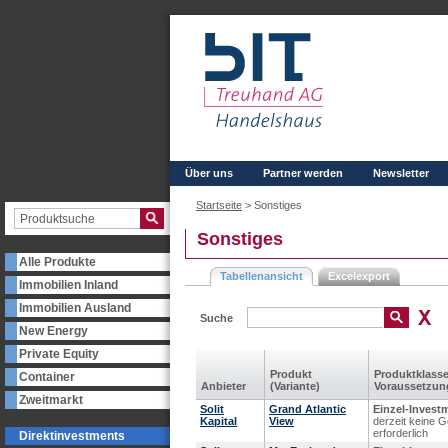
Über uns
Partner werden
Newsletter
Startseite
>
Sonstiges
Sonstiges
Alle Produkte
Tabellenansicht
Excelexport
Immobilien Inland
Immobilien Ausland
Suche
New Energy
Private Equity
Produkt
Produkt­klass
Container
Anbieter
(Variante)
Voraus­setzun
Zweitmarkt
Solit
Grand Atlantic
Einzel-Invest
Kapital
View
derzeit keine 
erforderlich
Direktinvestments