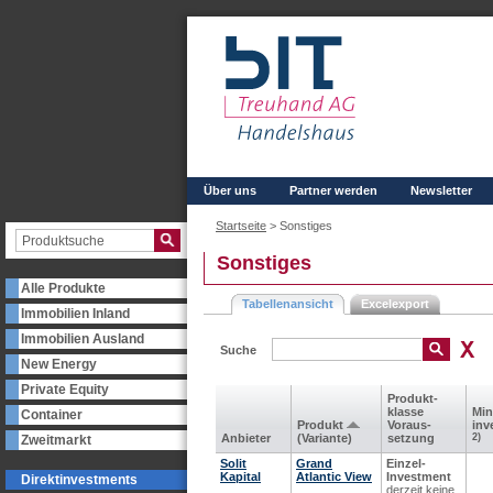
Über uns
Partner werden
Newsletter
Startseite
>
Sonstiges
Sonstiges
Alle Produkte
Tabellenansicht
Excelexport
Immobilien Inland
Immobilien Ausland
Suche
New Energy
Private Equity
Produkt­
klasse
Min
Container
Produkt
Voraus­
inv
Anbieter
(Variante)
setzung
2)
Zweitmarkt
Solit
Grand
Einzel-
Kapital
Atlantic View
Investment
Direktinvestments
derzeit keine