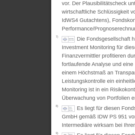
vor. Der Plausibilitätscheck u
wirtschaftliche Schlüssigkei
IdWS4 Gutachtens), Fondskon
Performance/Prognoserechnung
7)
Die Fondsgesellschaft 
Investment Monitoring für die
Finanzvermittler profitieren du
fortlaufende Analyse und ein
einem Höchstmaß an Transpare
Leistungskontrolle ein einhei
Monitoring ist in ein Risikoko
Überwachung von Portfolien er
8)
Es liegt für diesen Fond
GmbH gemäß IDW PS 951 vor. D
Intermediäre wirksam bei Ihr
9)