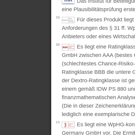
Das Institut für Beteili
eine Plausibilitätsprüfung erstel
15)
Für dieses Produkt lieg
Anforderungen des § 31 ff. W
Anbieters oder eines Wirtschaf
16)
Es liegt eine Ratingkl
GmbH zwischen AAA (bestes C
(schlechtestes Chance-Risiko-V
Ratingklasse BBB die untere 
der Dextro-Ratingklasse ist ge
einem gemäß IDW PS 880 und 
finanzmathematischen Analysev
(Die in dieser Zeichenerkläru
lediglich eine exemplarische D
17)
Es liegt eine WpHG-kon
Germany GmbH vor. Die Ermitt