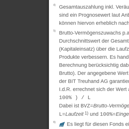
4)
Gesamtauszahlung inkl. Veräu
sind ein Prognosewert laut An
können hiervon erheblich nac
5)
Brutto-Vermögenszuwachs p.a..
Durchschnittswert der Gesamt
(Kapitaleinsatz) über die Laufz
Produkte verbessern. Es handel
Berechnung berücksichtig dabe
Brutto). Der angegebene Wert
der BIT Treuhand AG garantier
I.d.R. errechnet sich der Wert
100% ) / L
Dabei ist
=
Brutto-Vermög
BVZ
1)
=
Laufzeit
und
=
Einge
L
100%
6)
Es liegt für diesen Fonds e