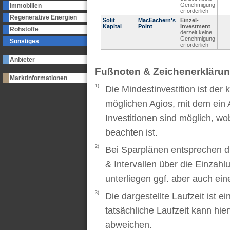
Genehmigung
Immobilien
erforderlich
Regenerative Energien
Solit
MacEachern's
Einzel-
Kapital
Point
Investment
Rohstoffe
derzeit keine
Genehmigung
Sonstiges
erforderlich
Anbieter
Fußnoten & Zeichenerkläru
Marktinformationen
1)
Die Mindestinvestition ist der
möglichen Agios, mit dem ein 
Investitionen sind möglich, wo
beachten ist.
2)
Bei Sparplänen entsprechen d
& Intervallen über die Einzah
unterliegen ggf. aber auch ei
3)
Die dargestellte Laufzeit ist e
tatsächliche Laufzeit kann hi
abweichen.