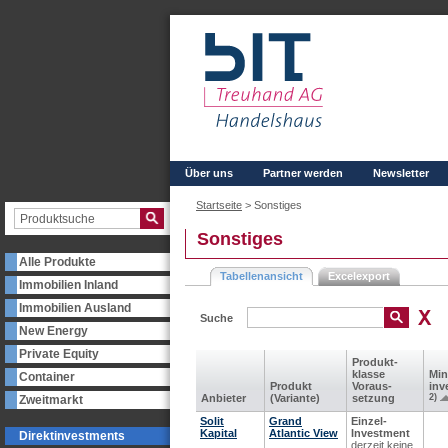
Über uns
Partner werden
Newsletter
Startseite
>
Sonstiges
Sonstiges
Alle Produkte
Tabellenansicht
Excelexport
Immobilien Inland
Immobilien Ausland
Suche
New Energy
Private Equity
Produkt­
klasse
Min
Container
Produkt
Voraus­
inv
Anbieter
(Variante)
setzung
2)
Zweitmarkt
Solit
Grand
Einzel-
Kapital
Atlantic View
Investment
Direktinvestments
derzeit keine