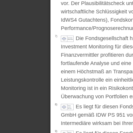
vor. Der Plausibilitätscheck u
wirtschaftliche Schlüssigkei
IdWS4 Gutachtens), Fondskon
Performance/Prognoserechnung
7)
Die Fondsgesellschaft 
Investment Monitoring für die
Finanzvermittler profitieren du
fortlaufende Analyse und ein
einem Höchstmaß an Transpare
Leistungskontrolle ein einhei
Monitoring ist in ein Risikoko
Überwachung von Portfolien er
8)
Es liegt für diesen Fond
GmbH gemäß IDW PS 951 vor. D
Intermediäre wirksam bei Ihr
9)