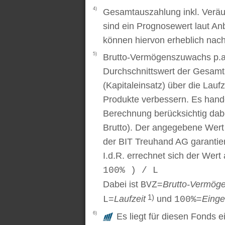
4)
Gesamtauszahlung inkl. Veräu
sind ein Prognosewert laut An
können hiervon erheblich nac
5)
Brutto-Vermögenszuwachs p.a..
Durchschnittswert der Gesamt
(Kapitaleinsatz) über die Laufz
Produkte verbessern. Es handel
Berechnung berücksichtig dabe
Brutto). Der angegebene Wert
der BIT Treuhand AG garantier
I.d.R. errechnet sich der Wert
100% ) / L
Dabei ist
=
Brutto-Vermög
BVZ
1)
=
Laufzeit
und
=
Einge
L
100%
6)
Es liegt für diesen Fonds e