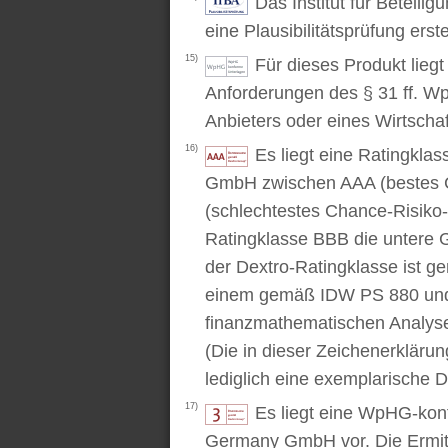
Das Institut für Beteili
eine Plausibilitätsprüfung erstel
15)
Für dieses Produkt lieg
Anforderungen des § 31 ff. W
Anbieters oder eines Wirtschaf
16)
Es liegt eine Ratingkl
GmbH zwischen AAA (bestes C
(schlechtestes Chance-Risiko-V
Ratingklasse BBB die untere 
der Dextro-Ratingklasse ist ge
einem gemäß IDW PS 880 und 
finanzmathematischen Analysev
(Die in dieser Zeichenerkläru
lediglich eine exemplarische D
17)
Es liegt eine WpHG-kon
Germany GmbH vor. Die Ermitt