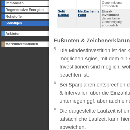
Genehmigung
Immobilien
erforderlich
Regenerative Energien
Solit
MacEachern's
Einzel-
Kapital
Point
Investment
Rohstoffe
derzeit keine
Genehmigung
Sonstiges
erforderlich
Anbieter
Fußnoten & Zeichenerkläru
Marktinformationen
1)
Die Mindestinvestition ist der
möglichen Agios, mit dem ein 
Investitionen sind möglich, wo
beachten ist.
2)
Bei Sparplänen entsprechen d
& Intervallen über die Einzah
unterliegen ggf. aber auch ei
3)
Die dargestellte Laufzeit ist e
tatsächliche Laufzeit kann hi
abweichen.