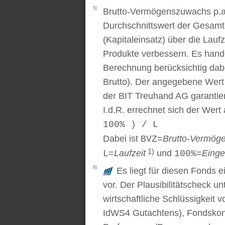
5)
Brutto-Vermögenszuwachs p.a..
Durchschnittswert der Gesamt
(Kapitaleinsatz) über die Laufz
Produkte verbessern. Es handel
Berechnung berücksichtig dabe
Brutto). Der angegebene Wert
der BIT Treuhand AG garantier
I.d.R. errechnet sich der Wert
100% ) / L
Dabei ist
=
Brutto-Vermög
BVZ
1)
=
Laufzeit
und
=
Einge
L
100%
6)
Es liegt für diesen Fonds e
vor. Der Plausibilitätscheck u
wirtschaftliche Schlüssigkei
IdWS4 Gutachtens), Fondskon