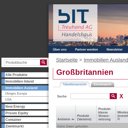
Über uns
Partner werden
Newsletter
Startseite
>
Immobilien Auslan
Großbritannien
Alle Produkte
Immobilien Inland
Tabellenansicht
Excelexport
Immobilien Ausland
Übriges Europa
Suche
USA
New Energy
Produkt­
klasse
Mindes
Private Equity
Produkt
Voraus­
investi
Anbieter
(Variante)
setzung
2)
Container
Zweitmarkt
Keine Daten gefunden