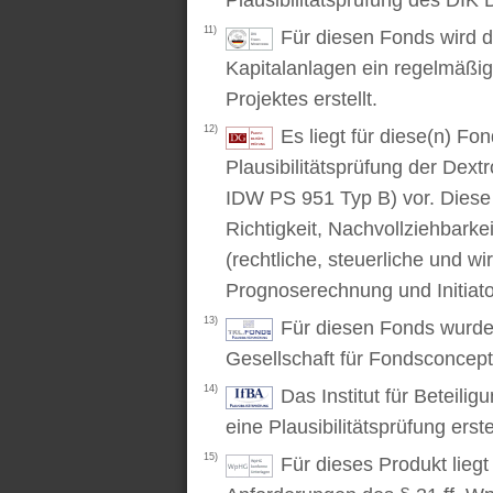
Plausibilitätsprüfung des DIK D
11)
Für diesen Fonds wird d
Kapitalanlagen ein regelmäßig
Projektes erstellt.
12)
Es liegt für diese(n) F
Plausibilitätsprüfung der Dex
IDW PS 951 Typ B) vor. Diese P
Richtigkeit, Nachvollziehbarke
(rechtliche, steuerliche und wi
Prognoserechnung und Initiato
13)
Für diesen Fonds wurde 
Gesellschaft für Fondsconcep
14)
Das Institut für Beteili
eine Plausibilitätsprüfung erstel
15)
Für dieses Produkt lieg