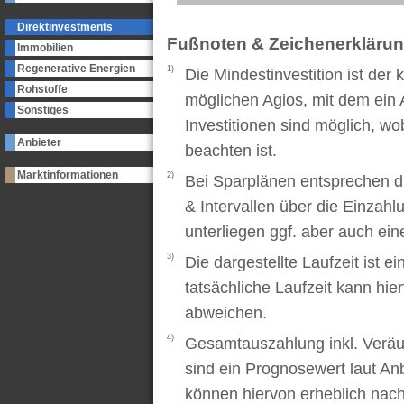
Direktinvestments
Fußnoten & Zeichenerkläru
Immobilien
Regenerative Energien
1)
Die Mindestinvestition ist der
Rohstoffe
möglichen Agios, mit dem ein 
Sonstiges
Investitionen sind möglich, wo
Anbieter
beachten ist.
Marktinformationen
2)
Bei Sparplänen entsprechen d
& Intervallen über die Einzah
unterliegen ggf. aber auch ei
3)
Die dargestellte Laufzeit ist e
tatsächliche Laufzeit kann hi
abweichen.
4)
Gesamtauszahlung inkl. Veräu
sind ein Prognosewert laut An
können hiervon erheblich nac