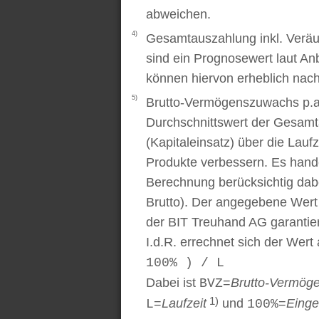
abweichen.
4)
Gesamtauszahlung inkl. Veräu
sind ein Prognosewert laut An
können hiervon erheblich nac
5)
Brutto-Vermögenszuwachs p.a..
Durchschnittswert der Gesamt
(Kapitaleinsatz) über die Laufz
Produkte verbessern. Es handel
Berechnung berücksichtig dabe
Brutto). Der angegebene Wert
der BIT Treuhand AG garantier
I.d.R. errechnet sich der Wert
100% ) / L
Dabei ist
=
Brutto-Vermög
BVZ
1)
=
Laufzeit
und
=
Einge
L
100%