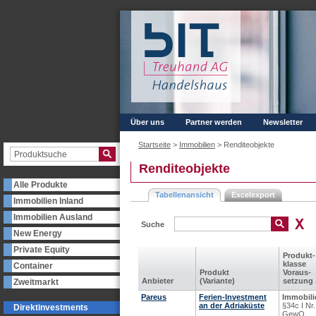
Über uns
Partner werden
Newsletter
Startseite
>
Immobilien
>
Renditeobjekte
Renditeobjekte
Alle Produkte
Tabellenansicht
Excelexport
Immobilien Inland
Immobilien Ausland
Suche
New Energy
Private Equity
Produkt­
klasse
Container
Produkt
Voraus­
Anbieter
(Variante)
setzung
Zweitmarkt
Pareus
Ferien-Investment
Immobili
an der Adriaküste
§34c I Nr.
Direktinvestments
GewO