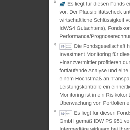
6)
Es liegt für diesen Fonds e
vor. Der Plausibilitätscheck u
wirtschaftliche Schlüssigkei
IdWS4 Gutachtens), Fondskon
Performance/Prognoserechnung
7)
Die Fondsgesellschaft 
Investment Monitoring für die
Finanzvermittler profitieren du
fortlaufende Analyse und ein
einem Höchstmaß an Transpare
Leistungskontrolle ein einhei
Monitoring ist in ein Risikoko
Überwachung von Portfolien er
8)
Es liegt für diesen Fond
GmbH gemäß IDW PS 951 vor. D
Intermediäre wirksam bei Ihr