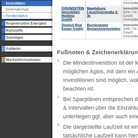
(Immobili
Immobilien
GRUNDSTEIN
Magdeburg,
Immobili
Denkmalschutz
Immobilien
Leuschnerstraße 2-
§34c I Nr.
Renditeobjekte
Holding
3e
GewO
GmbH
(Immobili
Regenerative Energien
Domicil Real
Bundesweite
Immobili
Estate GmbH
Bestandsimmobilien
§34c I Nr.
Rohstoffe
GewO
(Immobili
Sonstiges
Anbieter
Fußnoten & Zeichenerkläru
Marktinformationen
1)
Die Mindestinvestition ist der
möglichen Agios, mit dem ein 
Investitionen sind möglich, wo
beachten ist.
2)
Bei Sparplänen entsprechen d
& Intervallen über die Einzah
unterliegen ggf. aber auch ei
3)
Die dargestellte Laufzeit ist e
tatsächliche Laufzeit kann hi