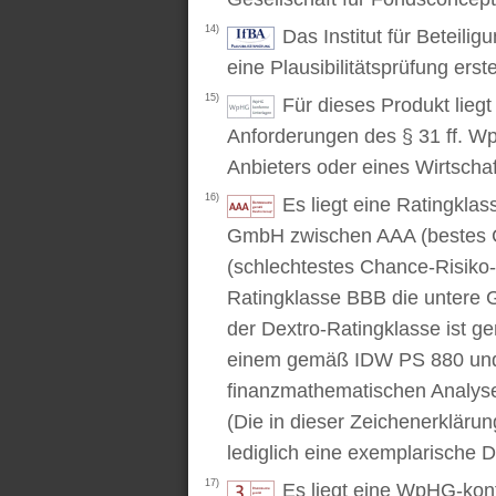
14)
Das Institut für Beteili
eine Plausibilitätsprüfung erstel
15)
Für dieses Produkt lieg
Anforderungen des § 31 ff. W
Anbieters oder eines Wirtschaf
16)
Es liegt eine Ratingkl
GmbH zwischen AAA (bestes C
(schlechtestes Chance-Risiko-V
Ratingklasse BBB die untere 
der Dextro-Ratingklasse ist ge
einem gemäß IDW PS 880 und 
finanzmathematischen Analysev
(Die in dieser Zeichenerkläru
lediglich eine exemplarische D
17)
Es liegt eine WpHG-kon