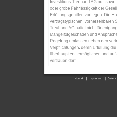
Investitions-Treuhand AG nur, soweit
oder grobe Fahrlässigkeit der Gesells
Erfüllungsgehilfen vorliegen. Die Ha
vertragstypischen, vorhersehbaren S
Treuhand AG haftet nicht für entga
Mangelfolgeschäden und Ansprüche Dr
Regelung umfassen neben den vertra
Verpflichtungen, deren Erfüllung d
überhaupt erst ermöglichen und auf
vertrauen darf.
Kontakt
Impressum
Datens