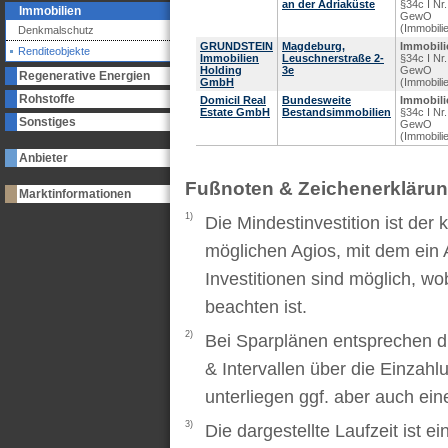
an der Adriaküste
§34c I Nr.
Immobilien
GewO
(Immobili
Denkmalschutz
GRUNDSTEIN
Magdeburg,
Immobili
Renditeobjekte
Immobilien
Leuschnerstraße 2-
§34c I Nr.
Holding
3e
GewO
Regenerative Energien
GmbH
(Immobili
Rohstoffe
Domicil Real
Bundesweite
Immobili
Estate GmbH
Bestandsimmobilien
§34c I Nr.
Sonstiges
GewO
(Immobili
Anbieter
Fußnoten & Zeichenerkläru
Marktinformationen
1)
Die Mindestinvestition ist der
möglichen Agios, mit dem ein 
Investitionen sind möglich, wo
beachten ist.
2)
Bei Sparplänen entsprechen d
& Intervallen über die Einzah
unterliegen ggf. aber auch ei
3)
Die dargestellte Laufzeit ist e