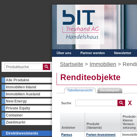
Über uns
Partner werden
Newsletter
Startseite
>
Immobilien
>
Rendi
Renditeobjekte
Alle Produkte
Immobilien Inland
Tabellenansicht
Excelexport
Immobilien Ausland
New Energy
Suche
Private Equity
Container
Produkt­
klasse
Zweitmarkt
Produkt
Voraus­
Anbieter
(Variante)
setzung
Direktinvestments
Pareus
Ferien-Investment
Immobili