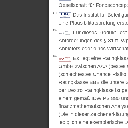
Gesellschaft für Fondsconcep
14)
Das Institut für Beteili
eine Plausibilitätsprüfung erstel
15)
Für dieses Produkt lieg
Anforderungen des § 31 ff. W
Anbieters oder eines Wirtschaf
16)
Es liegt eine Ratingkl
GmbH zwischen AAA (bestes C
(schlechtestes Chance-Risiko-V
Ratingklasse BBB die untere 
der Dextro-Ratingklasse ist ge
einem gemäß IDW PS 880 und 
finanzmathematischen Analysev
(Die in dieser Zeichenerkläru
lediglich eine exemplarische D