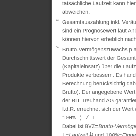
tatsächliche Laufzeit kann hi
abweichen.
4)
Gesamtauszahlung inkl. Veräu
sind ein Prognosewert laut An
können hiervon erheblich nac
5)
Brutto-Vermögenszuwachs p.a..
Durchschnittswert der Gesamt
(Kapitaleinsatz) über die Laufz
Produkte verbessern. Es handel
Berechnung berücksichtig dabe
Brutto). Der angegebene Wert
der BIT Treuhand AG garantier
I.d.R. errechnet sich der Wert
100% ) / L
Dabei ist
=
Brutto-Vermög
BVZ
1)
=
Laufzeit
und
=
Einge
L
100%