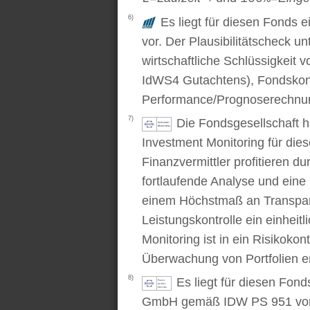
6)
Es liegt für diesen Fonds e
vor. Der Plausibilitätscheck u
wirtschaftliche Schlüssigkei
IdWS4 Gutachtens), Fondskon
Performance/Prognoserechnung
7)
Die Fondsgesellschaft 
Investment Monitoring für die
Finanzvermittler profitieren du
fortlaufende Analyse und ein
einem Höchstmaß an Transpare
Leistungskontrolle ein einhei
Monitoring ist in ein Risikoko
Überwachung von Portfolien er
8)
Es liegt für diesen Fond
GmbH gemäß IDW PS 951 vor. D