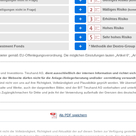
Geringes Risiko
teiligungen nicht in Frage)
(kom
Mäßiges Risiko
eiligungen nicht in Frage)
(komm
Erhöhtes Risiko
Hohes Risiko
Sehr hohes Risiko
nvestment Fonds
* Methodik der Dextro-Group
eter gemäß EU-Offenlegungsverordnung. Die möglichen Einstufungen lauten „Artikel 6“, „Artik
- und Investitions- Treuhand AG,
dient ausschließlich der internen Information und richtet sic
lte der Webseite dürfen nicht für die Anlage-/Anlegerberatung und/oder -vermittlung verwand
 nicht von uns auf ihre Richtigkeit, Vollständigkeit und Plausibilität geprüft worden. Wir übern
Inhalte und Werke, auch der dargestellten Bilder, sind der BIT Treuhand AG vorbehalten und unte
des Zugänglichmachen für Dritte und jede Art der Verwendung außerhalb der Grenzen des deutsche
Als PDF speichern
t nicht die Vollständigkeit, Richtigkeit und Aktualität der auf diesen Seiten zur Verfügung gestell