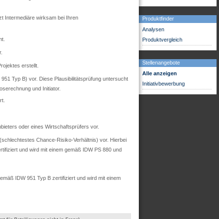
zt Intermediäre wirksam bei Ihren
Produktfinder
Analysen
t.
Produktvergleich
r.
Stellenangebote
ojektes erstellt.
Alle anzeigen
51 Typ B) vor. Diese Plausibilitätsprüfung untersucht
Initiativbewerbung
oserechnung und Initiator.
t.
ieters oder eines Wirtschaftsprüfers vor.
chlechtestes Chance-Risiko-Verhältnis) vor. Hierbei
rtifiziert und wird mit einem gemäß IDW PS 880 und
mäß IDW 951 Typ B zertifiziert und wird mit einem