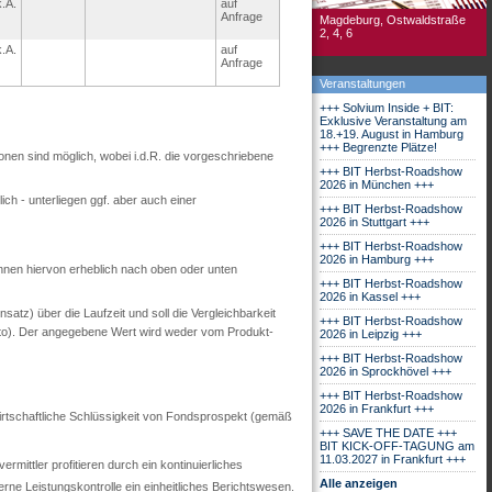
k.A.
auf
Anfrage
Magdeburg, Ostwaldstraße
2, 4, 6
k.A.
auf
Anfrage
Veranstaltungen
+++ Solvium Inside + BIT:
Exklusive Veranstaltung am
18.+19. August in Hamburg
+++ Begrenzte Plätze!
ionen sind möglich, wobei i.d.R. die vorgeschriebene
+++ BIT Herbst-Roadshow
2026 in München +++
ch - unterliegen ggf. aber auch einer
+++ BIT Herbst-Roadshow
2026 in Stuttgart +++
+++ BIT Herbst-Roadshow
2026 in Hamburg +++
nnen hiervon erheblich nach oben oder unten
+++ BIT Herbst-Roadshow
2026 in Kassel +++
tz) über die Laufzeit und soll die Vergleichbarkeit
+++ BIT Herbst-Roadshow
utto). Der angegebene Wert wird weder vom Produkt-
2026 in Leipzig +++
+++ BIT Herbst-Roadshow
2026 in Sprockhövel +++
+++ BIT Herbst-Roadshow
2026 in Frankfurt +++
 wirtschaftliche Schlüssigkeit von Fondsprospekt (gemäß
+++ SAVE THE DATE +++
BIT KICK-OFF-TAGUNG am
11.03.2027 in Frankfurt +++
mittler profitieren durch ein kontinuierliches
Alle anzeigen
ne Leistungskontrolle ein einheitliches Berichtswesen.