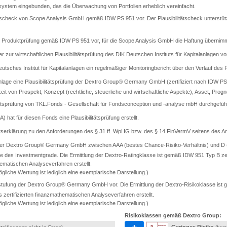
llsystem eingebunden, das die Überwachung von Portfolien erheblich vereinfacht.
itätscheck von Scope Analysis GmbH gemäß IDW PS 951 vor. Der Plausibilitätscheck unterstüt
rte Produktprüfung gemäß IDW PS 951 vor, für die Scope Analysis GmbH die Haftung übernimm
er zur wirtschaftlichen Plausibilitätsprüfung des DIK Deutschen Instituts für Kapitalanlagen vo
sches Institut für Kapitalanlagen ein regelmäßiger Monitoringbericht über den Verlauf des Pr
lage eine Plausibilitätsprüfung der Dextro Group® Germany GmbH (zertifiziert nach IDW PS 9
keit von Prospekt, Konzept (rechtliche, steuerliche und wirtschaftliche Aspekte), Asset, Progn
tätsprüfung von TKL.Fonds - Gesellschaft für Fondsconception und -analyse mbH durchgeführ
A) hat für diesen Fonds eine Plausibilitätsprüfung erstellt.
ätserklärung zu den Anforderungen des § 31 ff. WpHG bzw. des § 14 FinVermV seitens des Anb
 der Dextro Group® Germany GmbH zwischen AAA (bestes Chance-Risiko-Verhältnis) und D (s
e des Investmentgrade. Die Ermittlung der Dextro-Ratingklasse ist gemäß IDW 951 Typ B ze
ematischen Analyseverfahren erstellt.
gliche Wertung ist lediglich eine exemplarische Darstellung.)
tufung der Dextro Group® Germany GmbH vor. Die Ermittlung der Dextro-Risikoklasse ist ge
rtifizierten finanzmathematischen Analyseverfahren erstellt.
gliche Wertung ist lediglich eine exemplarische Darstellung.)
Risikoklassen gemäß Dextro Group: