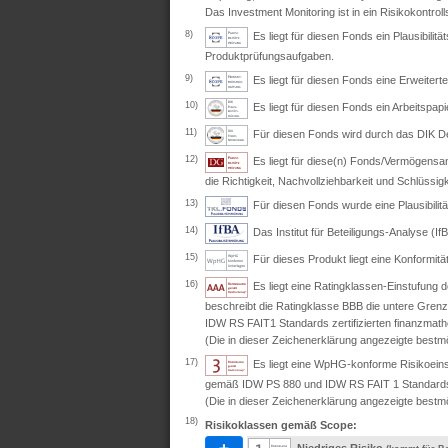
Das Investment Monitoring ist in ein Risikokontro
8)
Es liegt für diesen Fonds ein Plausibil
Produktprüfungsaufgaben.
9)
Es liegt für diesen Fonds eine Erweite
10)
Es liegt für diesen Fonds ein Arbeitspapi
11)
Für diesen Fonds wird durch das DIK Deut
12)
Es liegt für diese(n) Fonds/Vermögensan
die Richtigkeit, Nachvollziehbarkeit und Schlüssig
13)
Für diesen Fonds wurde eine Plausibili
14)
Das Institut für Beteiligungs-Analyse (IfB
15)
Für dieses Produkt liegt eine Konformit
16)
Es liegt eine Ratingklassen-Einstufung
beschreibt die Ratingklasse BBB die untere Grenz
IDW RS FAIT1 Standards zertifizierten finanzmath
(Die in dieser Zeichenerklärung angezeigte bestmö
17)
Es liegt eine WpHG-konforme Risikoeins
gemäß IDW PS 880 und IDW RS FAIT 1 Standards ze
(Die in dieser Zeichenerklärung angezeigte bestmö
18)
Risikoklassen gemäß Scope: