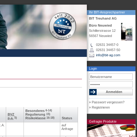
Ihr BIT-Ansprechpartner
BIT Treuhand AG
Büro Neuwied
Schillerstrasse 12
56567 Neuwied
02631 34457-0
02631 34457-50
info@bit-ag.com
Login
» Passwort vergessen?
» Registrieren
Besonderes
6-14)
BVZ
Regulierung
15)
p.a.
5)
Risikoklasse
16-18)
Status
Gefragte Produkte
k.A.
auf
Anfrage