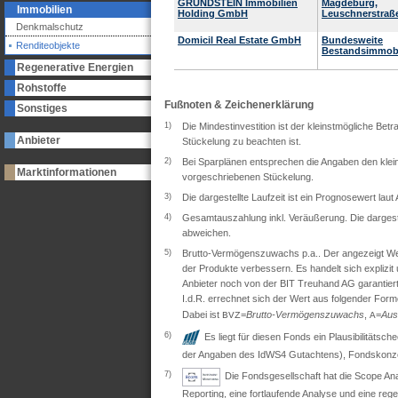
GRUNDSTEIN Immobilien
Magdeburg,
Immobilien
Holding GmbH
Leuschnerstraße
Denkmalschutz
Domicil Real Estate GmbH
Bundesweite
Renditeobjekte
Bestandsimmobi
Regenerative Energien
Rohstoffe
Fußnoten & Zeichenerklärung
Sonstiges
1)
Die Mindestinvestition ist der kleinstmögliche Bet
Anbieter
Stückelung zu beachten ist.
2)
Bei Sparplänen entsprechen die Angaben den klein
Marktinformationen
vorgeschriebenen Stückelung.
3)
Die dargestellte Laufzeit ist ein Prognosewert lau
4)
Gesamtauszahlung inkl. Veräußerung. Die dargeste
abweichen.
5)
Brutto-Vermögenszuwachs p.a.. Der angezeigt Wert 
der Produkte verbessern. Es handelt sich explizi
Anbieter noch von der BIT Treuhand AG garantiert
I.d.R. errechnet sich der Wert aus folgender Form
Dabei ist
=
Brutto-Vermögenszuwachs
,
=
Aus
BVZ
A
6)
Es liegt für diesen Fonds ein Plausibilitäts
der Angaben des IdWS4 Gutachtens), Fondskonzep
7)
Die Fondsgesellschaft hat die Scope Ana
Reporting, eine fortlaufende Analyse und eine re