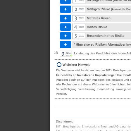
Niedriges Risiko
(kommt für Be
Mäßiges Risiko
(kommt für Bet
Mittleres Risiko
Hohes Risiko
Besonders hohes Risiko
* Hinweise zu Risiken Alternativer I
19)
Einstufung des Produktes durch den Anbi
Wichtiger Hinweis
Die Webseite wird betrieben von der BIT - Beteiligungs
keinesfalls an Investoren / Kapitalanleger. Die Inha
Angebot beruhen auf den Angaben des Initiators und sind
Alle Rechte der auf dieser Webseite veröffentlichten 
Vervielfältigung, Verarbeitung, Bearbeitung, sowie je
verfolgt.
Disclaimer:
BIT - Beteiligungs- & Investitions-Treuhand AG garantier