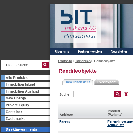
Über uns
Partner werden
Newsletter
Startseite
>
Immobilien
>
Renditeobjekte
Renditeobjekte
Alle Produkte
Tabellenansicht
Excelexport
Immobilien Inland
Immobilien Ausland
Suche
New Energy
Private Equity
Produkt
Container
Anbieter
(Variante)
Zweitmarkt
Pareus
Ferien-Investme
Adriaküste
Direktinvestments