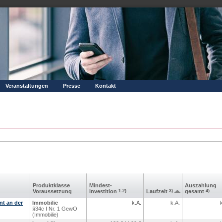
Veranstaltungen
Presse
Kontakt
Produkt­klasse
Mindest­
Aus­zahlung
Voraus­setzung
investition
1-2)
Laufzeit
3)
gesamt
4)
nt an der
Immobilie
k.A.
k.A.
§34c I Nr. 1 GewO
(Immobilie)