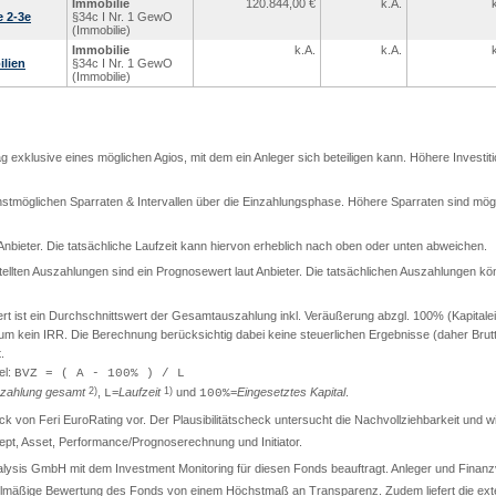
Immobilie
120.844,00
€
k.A.
 2-3e
§34c I Nr. 1 GewO
(Immobilie)
Immobilie
k.A.
k.A.
lien
§34c I Nr. 1 GewO
(Immobilie)
rag exklusive eines möglichen Agios, mit dem ein Anleger sich beteiligen kann. Höhere Investit
stmöglichen Sparraten & Intervallen über die Einzahlungsphase. Höhere Sparraten sind mögli
t Anbieter. Die tatsächliche Laufzeit kann hiervon erheblich nach oben oder unten abweichen.
llten Auszahlungen sind ein Prognosewert laut Anbieter. Die tatsächlichen Auszahlungen kö
ist ein Durchschnittswert der Gesamtauszahlung inkl. Veräußerung abzgl. 100% (Kapitaleinsa
t um kein IRR. Die Berechnung berücksichtig dabei keine steuerlichen Ergebnisse (daher Br
.
el:
BVZ = ( A - 100% ) / L
zahlung gesamt
2)
,
=
Laufzeit
1)
und
=
Eingesetztes Kapital
.
L
100%
check von Feri EuroRating vor. Der Plausibilitätscheck untersucht die Nachvollziehbarkeit und
t, Asset, Performance/Prognoserechnung und Initiator.
lysis GmbH mit dem Investment Monitoring für diesen Fonds beauftragt. Anleger und Finanzver
gelmäßige Bewertung des Fonds von einem Höchstmaß an Transparenz. Zudem liefert die exter