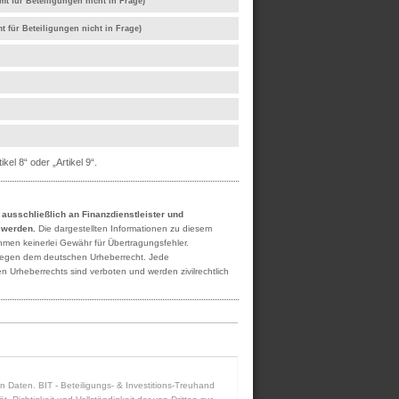
mt für Beteiligungen nicht in Frage)
t für Beteiligungen nicht in Frage)
el 8“ oder „Artikel 9“.
h ausschließlich an Finanzdienstleister und
t werden.
Die dargestellten Informationen zu diesem
ehmen keinerlei Gewähr für Übertragungsfehler.
rliegen dem deutschen Urheberrecht. Jede
n Urheberrechts sind verboten und werden zivilrechtlich
ten Daten. BIT - Beteiligungs- & Investitions-Treuhand