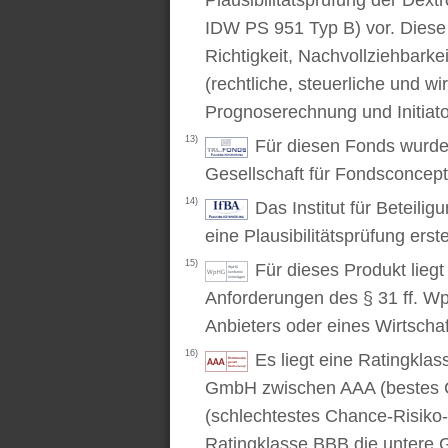
Plausibilitätsprüfung der Dex
IDW PS 951 Typ B) vor. Diese P
Richtigkeit, Nachvollziehbarke
(rechtliche, steuerliche und wi
Prognoserechnung und Initiato
13)
Für diesen Fonds wurde 
Gesellschaft für Fondsconcep
14)
Das Institut für Beteili
eine Plausibilitätsprüfung erstel
15)
Für dieses Produkt lieg
Anforderungen des § 31 ff. W
Anbieters oder eines Wirtschaf
16)
Es liegt eine Ratingkl
GmbH zwischen AAA (bestes C
(schlechtestes Chance-Risiko-V
Ratingklasse BBB die untere 