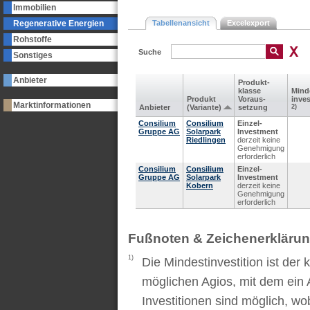
Immobilien
Regenerative Energien
Tabellenansicht
Excelexport
Rohstoffe
Suche
Sonstiges
Anbieter
Produkt­
klasse
Mind
Produkt
Voraus­
inves
Marktinformationen
Anbieter
(Variante)
setzung
2)
Consilium
Consilium
Einzel-
Gruppe AG
Solarpark
Investment
Riedlingen
derzeit keine
Genehmigung
erforderlich
Consilium
Consilium
Einzel-
Gruppe AG
Solarpark
Investment
Kobern
derzeit keine
Genehmigung
erforderlich
Fußnoten & Zeichenerkläru
1)
Die Mindestinvestition ist der
möglichen Agios, mit dem ein 
Investitionen sind möglich, wo