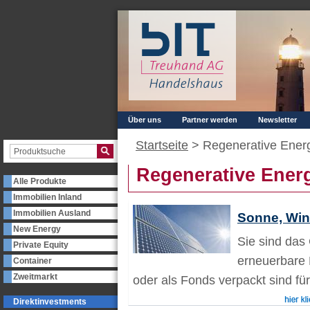
Über uns
Partner werden
Newsletter
Startseite
>
Regenerative Ener
Regenerative Energ
Alle Produkte
Immobilien Inland
Immobilien Ausland
Sonne, Win
New Energy
Sie sind das 
Private Equity
erneuerbare 
Container
Zweitmarkt
oder als Fonds verpackt sind für
Direktinvestments