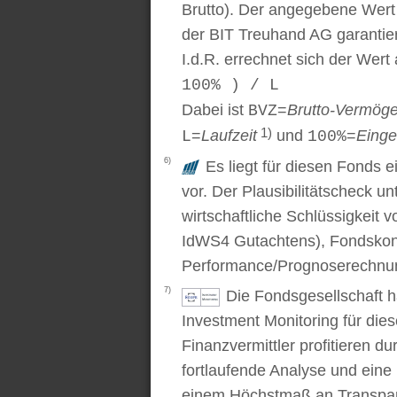
Brutto). Der angegebene Wert
der BIT Treuhand AG garantier
I.d.R. errechnet sich der Wert
100% ) / L
Dabei ist
=
Brutto-Vermög
BVZ
1)
=
Laufzeit
und
=
Einge
L
100%
6)
Es liegt für diesen Fonds e
vor. Der Plausibilitätscheck u
wirtschaftliche Schlüssigkei
IdWS4 Gutachtens), Fondskon
Performance/Prognoserechnung
7)
Die Fondsgesellschaft 
Investment Monitoring für die
Finanzvermittler profitieren du
fortlaufende Analyse und ein
einem Höchstmaß an Transpare