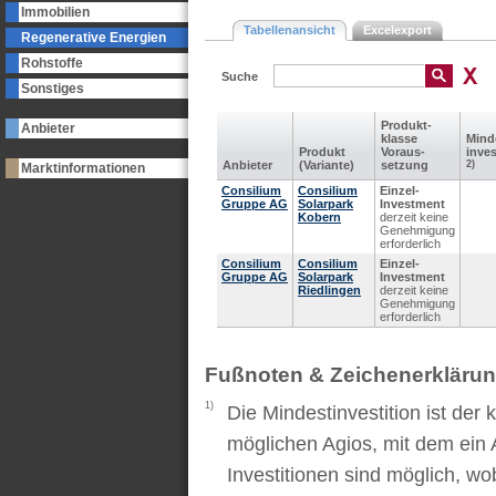
Immobilien
Tabellenansicht
Excelexport
Regenerative Energien
Rohstoffe
Suche
Sonstiges
Produkt­
Anbieter
klasse
Mind
Produkt
Voraus­
inves
Anbieter
(Variante)
setzung
2)
Marktinformationen
Consilium
Consilium
Einzel-
Gruppe AG
Solarpark
Investment
Kobern
derzeit keine
Genehmigung
erforderlich
Consilium
Consilium
Einzel-
Gruppe AG
Solarpark
Investment
Riedlingen
derzeit keine
Genehmigung
erforderlich
Fußnoten & Zeichenerkläru
1)
Die Mindestinvestition ist der
möglichen Agios, mit dem ein 
Investitionen sind möglich, wo