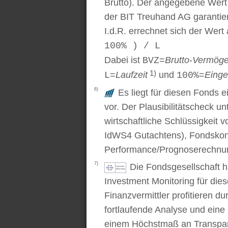
Brutto). Der angegebene Wert
der BIT Treuhand AG garantier
I.d.R. errechnet sich der Wert
100% ) / L
Dabei ist
=
Brutto-Vermög
BVZ
1)
=
Laufzeit
und
=
Einge
L
100%
6)
Es liegt für diesen Fonds e
vor. Der Plausibilitätscheck u
wirtschaftliche Schlüssigkei
IdWS4 Gutachtens), Fondskon
Performance/Prognoserechnung
7)
Die Fondsgesellschaft 
Investment Monitoring für die
Finanzvermittler profitieren du
fortlaufende Analyse und ein
einem Höchstmaß an Transpare