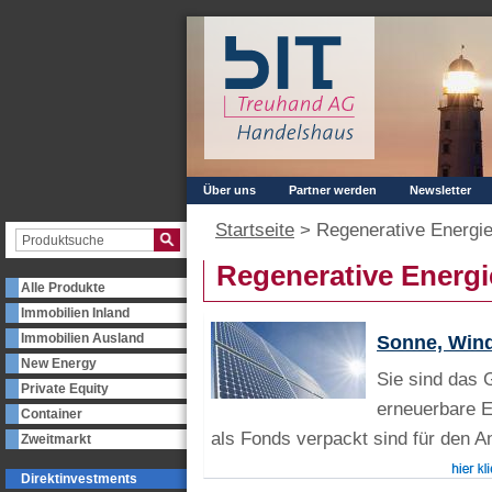
Über uns
Partner werden
Newsletter
Startseite
>
Regenerative Energi
Regenerative Energi
Alle Produkte
Immobilien Inland
Immobilien Ausland
Sonne, Wind
New Energy
Sie sind das G
Private Equity
erneuerbare E
Container
als Fonds verpackt sind für den An
Zweitmarkt
Direktinvestments