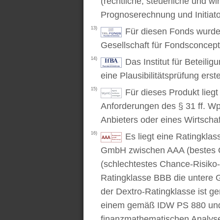
(rechtliche, steuerliche und wi
Prognoserechnung und Initiato
13)
Für diesen Fonds wurde 
Gesellschaft für Fondsconcep
14)
Das Institut für Beteili
eine Plausibilitätsprüfung erstel
15)
Für dieses Produkt lieg
Anforderungen des § 31 ff. W
Anbieters oder eines Wirtschaf
16)
Es liegt eine Ratingkl
GmbH zwischen AAA (bestes C
(schlechtestes Chance-Risiko-V
Ratingklasse BBB die untere 
der Dextro-Ratingklasse ist ge
einem gemäß IDW PS 880 und 
finanzmathematischen Analysev