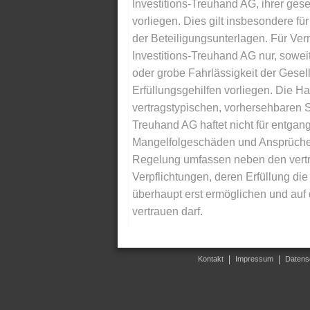
Investitions-Treuhand AG, ihrer gese
vorliegen. Dies gilt insbesondere für 
der Beteiligungsunterlagen. Für Ver
Investitions-Treuhand AG nur, soweit
oder grobe Fahrlässigkeit der Gesells
Erfüllungsgehilfen vorliegen. Die Ha
vertragstypischen, vorhersehbaren S
Treuhand AG haftet nicht für entga
Mangelfolgeschäden und Ansprüche Dr
Regelung umfassen neben den vertra
Verpflichtungen, deren Erfüllung d
überhaupt erst ermöglichen und auf
vertrauen darf.
Kontakt
Impressum
Datens