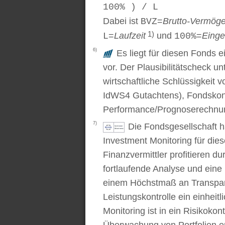
100% ) / L
Dabei ist
=
Brutto-Vermög
BVZ
1)
=
Laufzeit
und
=
Einge
L
100%
6)
Es liegt für diesen Fonds e
vor. Der Plausibilitätscheck u
wirtschaftliche Schlüssigkei
IdWS4 Gutachtens), Fondskon
Performance/Prognoserechnung
7)
Die Fondsgesellschaft 
Investment Monitoring für die
Finanzvermittler profitieren du
fortlaufende Analyse und ein
einem Höchstmaß an Transpare
Leistungskontrolle ein einhei
Monitoring ist in ein Risikoko