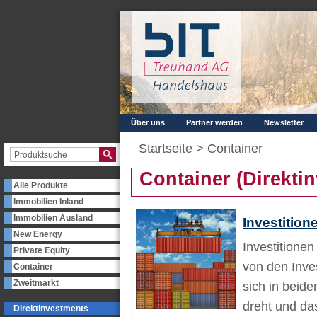
Über uns
Partner werden
Newsletter
Startseite
>
Container
Container (Direkti
Alle Produkte
Immobilien Inland
Immobilien Ausland
Investition
New Energy
Investitionen
Private Equity
von den Inves
Container
Zweitmarkt
sich in beid
dreht und da
Direktinvestments