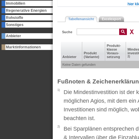
Immobilien
Regenerative Energien
Rohstoffe
Tabellenansicht
Excelexport
Sonstiges
Suche
Anbieter
Produkt­
Marktinformationen
klasse
Mindes
Produkt
Voraus­
investi
Anbieter
(Variante)
setzung
2)
Keine Daten gefunden
Fußnoten & Zeichenerkläru
1)
Die Mindestinvestition ist der
möglichen Agios, mit dem ein 
Investitionen sind möglich, wo
beachten ist.
2)
Bei Sparplänen entsprechen d
& Intervallen über die Einzah