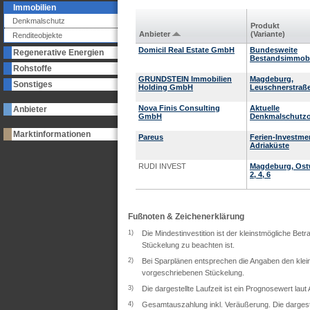
Immobilien
Denkmalschutz
Produkt
Anbieter
(Variante)
Renditeobjekte
Domicil Real Estate GmbH
Bundesweite
Regenerative Energien
Bestandsimmobi
Rohstoffe
GRUNDSTEIN Immobilien
Magdeburg,
Sonstiges
Holding GmbH
Leuschnerstraße
Nova Finis Consulting
Aktuelle
Anbieter
GmbH
Denkmalschutzo
Marktinformationen
Pareus
Ferien-Investme
Adriaküste
RUDI INVEST
Magdeburg, Ost
2, 4, 6
Fußnoten & Zeichenerklärung
1)
Die Mindestinvestition ist der kleinstmögliche Bet
Stückelung zu beachten ist.
2)
Bei Sparplänen entsprechen die Angaben den klein
vorgeschriebenen Stückelung.
3)
Die dargestellte Laufzeit ist ein Prognosewert lau
4)
Gesamtauszahlung inkl. Veräußerung. Die dargeste