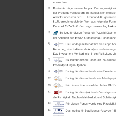
abweichen.
5)
Brutto-Vermögenszuwachs p.a.. Der angezeigt Wert 
der Produkte verbessern. Es handelt sich explizi
Anbieter noch von der BIT Treuhand AG garantiert
I.d.R. errechnet sich der Wert aus folgender Form
Dabei ist
=
Brutto-Vermögenszuwachs
,
=
Aus
BVZ
A
6)
Es liegt für diesen Fonds ein Plausibilitäts
der Angaben des IdWS4 Gutachtens), Fondskonzep
7)
Die Fondsgesellschaft hat die Scope Ana
Reporting, eine fortlaufende Analyse und eine re
Das Investment Monitoring ist in ein Risikokontro
8)
Es liegt für diesen Fonds ein Plausibil
Produktprüfungsaufgaben.
9)
Es liegt für diesen Fonds eine Erweite
10)
Es liegt für diesen Fonds ein Arbeitspapi
11)
Für diesen Fonds wird durch das DIK Deut
12)
Es liegt für diese(n) Fonds/Vermögensan
die Richtigkeit, Nachvollziehbarkeit und Schlüssig
13)
Für diesen Fonds wurde eine Plausibili
14)
Das Institut für Beteiligungs-Analyse (IfB