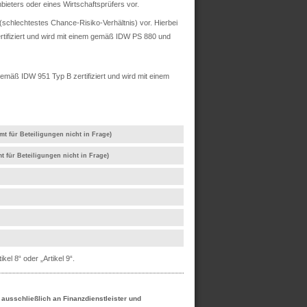
ieters oder eines Wirtschaftsprüfers vor.
chlechtestes Chance-Risiko-Verhältnis) vor. Hierbei
rtifiziert und wird mit einem gemäß IDW PS 880 und
mäß IDW 951 Typ B zertifiziert und wird mit einem
mt für Beteiligungen nicht in Frage)
t für Beteiligungen nicht in Frage)
el 8“ oder „Artikel 9“.
h ausschließlich an Finanzdienstleister und