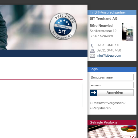
Ihr BIT-Ansprechpartner
BIT Treuhand AG
Büro Neuwied
Schillerstrasse 12
56567 Neuwied
02631 34457-0
02631 34457-50
info@bit-ag.com
Login
» Passwort vergessen?
» Registrieren
Gefragte Produkte