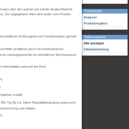
tz) über die Laufzeit und soll die Vergleichbarkeit
Produktfinder
utto). Der angegebene Wert wird weder vom Produkt-
Analysen
Produktvergleich
 wirtschaftliche Schlüssigkeit von Fondsprospekt (gemäß
Stellenangebote
Alle anzeigen
mittler profitieren durch ein kontinuierliches
Initiativbewerbung
ne Leistungskontrolle ein einheitliches Berichtswesen.
zt Intermediäre wirksam bei Ihren
t.
r.
ojektes erstellt.
51 Typ B) vor. Diese Plausibilitätsprüfung untersucht
oserechnung und Initiator.
t.