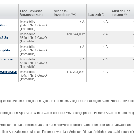
Produkt­klasse
Mindest­
Aus­zahlung
Voraus­setzung
investition
1-2)
Laufzeit
3)
gesamt
4)
Immobilie
k.A.
k.A.
lien
§34c I Nr. 1 GewO
(Immobilie)
Immobilie
120.844,00
€
k.A.
 2-3e
§34c I Nr. 1 GewO
(Immobilie)
Immobilie
k.A.
k.A.
bjekte
§34c I Nr. 1 GewO
(Immobilie)
nt an der
Immobilie
k.A.
k.A.
§34c I Nr. 1 GewO
(Immobilie)
waldstraße
Immobilie
118.798,00
€
k.A.
§34c I Nr. 1 GewO
(Immobilie)
rag exklusive eines möglichen Agios, mit dem ein Anleger sich beteiligen kann. Höhere Investit
stmöglichen Sparraten & Intervallen über die Einzahlungsphase. Höhere Sparraten sind mögli
t Anbieter. Die tatsächliche Laufzeit kann hiervon erheblich nach oben oder unten abweichen.
llten Auszahlungen sind ein Prognosewert laut Anbieter. Die tatsächlichen Auszahlungen kö