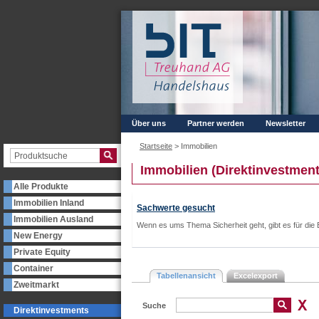
Über uns
Partner werden
Newsletter
Startseite
>
Immobilien
Immobilien (Direktinvestment
Alle Produkte
Immobilien Inland
Sachwerte gesucht
Immobilien Ausland
Wenn es ums Thema Sicherheit geht, gibt es für die 
New Energy
Private Equity
Container
Tabellenansicht
Excelexport
Zweitmarkt
Suche
Direktinvestments