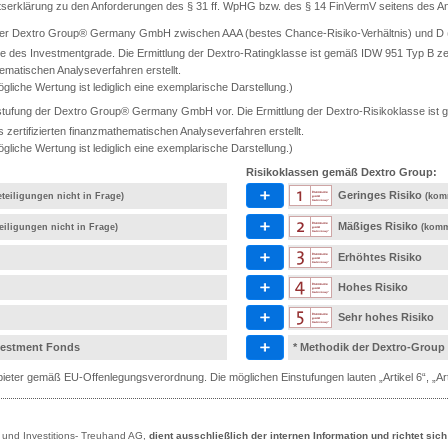
ätserklärung zu den Anforderungen des § 31 ff. WpHG bzw. des § 14 FinVermV seitens des Anb
 der Dextro Group® Germany GmbH zwischen AAA (bestes Chance-Risiko-Verhältnis) und D (s
e des Investmentgrade. Die Ermittlung der Dextro-Ratingklasse ist gemäß IDW 951 Typ B ze
ematischen Analyseverfahren erstellt.
gliche Wertung ist lediglich eine exemplarische Darstellung.)
tufung der Dextro Group® Germany GmbH vor. Die Ermittlung der Dextro-Risikoklasse ist ge
rtifizierten finanzmathematischen Analyseverfahren erstellt.
gliche Wertung ist lediglich eine exemplarische Darstellung.)
Risikoklassen gemäß Dextro Group:
Geringes Risiko
teiligungen nicht in Frage)
(kom
Mäßiges Risiko
eiligungen nicht in Frage)
(komm
Erhöhtes Risiko
Hohes Risiko
Sehr hohes Risiko
nvestment Fonds
* Methodik der Dextro-Group
eter gemäß EU-Offenlegungsverordnung. Die möglichen Einstufungen lauten „Artikel 6“, „Artik
- und Investitions- Treuhand AG,
dient ausschließlich der internen Information und richtet sic