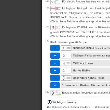
15)
Für dieses Produkt liegt eine Konformit
16)
Es liegt eine Ratingklassen-Einstufung
beschreibt die Ratingklasse BBB die untere Grenz
IDW RS FAIT1 Standards zertifizierten finanzmath
(Die in dieser Zeichenerklärung angezeigte bestmö
17)
Es liegt eine WpHG-konforme Risikoeins
gemäß IDW PS 880 und IDW RS FAIT 1 Standards ze
(Die in dieser Zeichenerklärung angezeigte bestmö
18)
Risikoklassen gemäß Scope:
Niedriges Risiko
(kommt für Be
Mäßiges Risiko
(kommt für Bet
Mittleres Risiko
Hohes Risiko
Besonders hohes Risiko
* Hinweise zu Risiken Alternativer I
19)
Einstufung des Produktes durch den Anbi
Wichtiger Hinweis
Die Webseite wird betrieben von der BIT - Beteiligungs