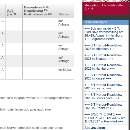
Magdeburg, Ostwaldstraße
Besonderes
6-14)
2, 4, 6
BVZ
Regulierung
15)
p.a.
5)
Risikoklasse
16-18)
Status
k.A.
auf
Veranstaltungen
Anfrage
+++ Solvium Inside + BIT:
Exklusive Veranstaltung am
k.A.
auf
18.+19. August in Hamburg
Anfrage
+++ Begrenzte Plätze!
k.A.
auf
+++ BIT Herbst-Roadshow
Anfrage
2026 in München +++
+++ BIT Herbst-Roadshow
k.A.
auf
2026 in Stuttgart +++
Anfrage
+++ BIT Herbst-Roadshow
2026 in Hamburg +++
k.A.
verfügbar
+++ BIT Herbst-Roadshow
2026 in Kassel +++
+++ BIT Herbst-Roadshow
2026 in Leipzig +++
+++ BIT Herbst-Roadshow
ionen sind möglich, wobei i.d.R. die vorgeschriebene
2026 in Sprockhövel +++
+++ BIT Herbst-Roadshow
2026 in Frankfurt +++
ch - unterliegen ggf. aber auch einer
+++ SAVE THE DATE +++
BIT KICK-OFF-TAGUNG am
11.03.2027 in Frankfurt +++
nnen hiervon erheblich nach oben oder unten
Alle anzeigen