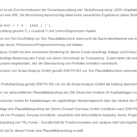
ist ein Durchschnittswert der Gesamtauszahlung inkl. Veräußerung abzgl. 100% (Kapitaleinsa
t um kein IRR. Die Berechnung berücksichtig dabei keine steuerlichen Ergebnisse (daher Br
.
el:
BVZ = ( A - 100% ) / L
zahlung gesamt
2)
,
=
Laufzeit
1)
und
=
Eingesetztes Kapital
.
L
100%
check von Feri EuroRating vor. Der Plausibilitätscheck untersucht die Nachvollziehbarkeit und
t, Asset, Performance/Prognoserechnung und Initiator.
lysis GmbH mit dem Investment Monitoring für diesen Fonds beauftragt. Anleger und Finanzver
gelmäßige Bewertung des Fonds von einem Höchstmaß an Transparenz. Zudem liefert die exter
llsystem eingebunden, das die Überwachung von Portfolien erheblich vereinfacht.
itätscheck von Scope Analysis GmbH gemäß IDW PS 951 vor. Der Plausibilitätscheck unterstüt
rte Produktprüfung gemäß IDW PS 951 vor, für die Scope Analysis GmbH die Haftung übernimm
er zur wirtschaftlichen Plausibilitätsprüfung des DIK Deutschen Instituts für Kapitalanlagen vo
sches Institut für Kapitalanlagen ein regelmäßiger Monitoringbericht über den Verlauf des Pr
lage eine Plausibilitätsprüfung der Dextro Group® Germany GmbH (zertifiziert nach IDW PS 9
keit von Prospekt, Konzept (rechtliche, steuerliche und wirtschaftliche Aspekte), Asset, Progn
tätsprüfung von TKL.Fonds - Gesellschaft für Fondsconception und -analyse mbH durchgeführ
A) hat für diesen Fonds eine Plausibilitätsprüfung erstellt.