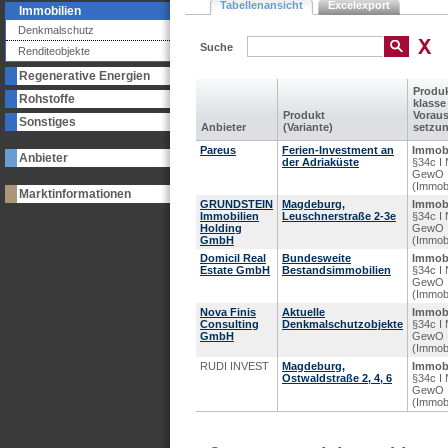
Tabellenansicht
Excelexport
Immobilien
Denkmalschutz
Suche
Renditeobjekte
Regenerative Energien
Produk
Rohstoffe
klasse
Produkt
Voraus
Sonstiges
Anbieter
(Variante)
setzu
Pareus
Ferien-Investment an
Immobi
Anbieter
der Adriaküste
§34c I 
GewO
(Immobi
Marktinformationen
GRUNDSTEIN
Magdeburg,
Immobi
Immobilien
Leuschnerstraße 2-3e
§34c I 
Holding
GewO
GmbH
(Immobi
Domicil Real
Bundesweite
Immobi
Estate GmbH
Bestandsimmobilien
§34c I 
GewO
(Immobi
Nova Finis
Aktuelle
Immobi
Consulting
Denkmalschutzobjekte
§34c I 
GmbH
GewO
(Immobi
RUDI INVEST
Magdeburg,
Immobi
Ostwaldstraße 2, 4, 6
§34c I 
GewO
(Immobi