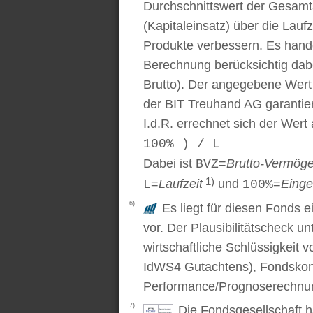
Durchschnittswert der Gesamt
(Kapitaleinsatz) über die Laufz
Produkte verbessern. Es handel
Berechnung berücksichtig dabe
Brutto). Der angegebene Wert
der BIT Treuhand AG garantier
I.d.R. errechnet sich der Wert
100% ) / L
Dabei ist
=
Brutto-Vermög
BVZ
1)
=
Laufzeit
und
=
Einge
L
100%
6)
Es liegt für diesen Fonds e
vor. Der Plausibilitätscheck u
wirtschaftliche Schlüssigkei
IdWS4 Gutachtens), Fondskon
Performance/Prognoserechnung
7)
Die Fondsgesellschaft 