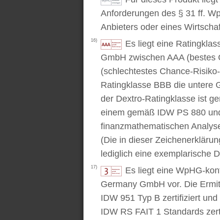
Anforderungen des § 31 ff. W
Anbieters oder eines Wirtschaf
16)
Es liegt eine Ratingkl
GmbH zwischen AAA (bestes C
(schlechtestes Chance-Risiko-V
Ratingklasse BBB die untere 
der Dextro-Ratingklasse ist ge
einem gemäß IDW PS 880 und 
finanzmathematischen Analysev
(Die in dieser Zeichenerkläru
lediglich eine exemplarische D
17)
Es liegt eine WpHG-kon
Germany GmbH vor. Die Ermitt
IDW 951 Typ B zertifiziert u
IDW RS FAIT 1 Standards zert