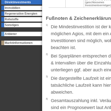
Direktinvestments
(geschlossenes
Investmentvermögen
Immobilien
Regenerative Energien
Fußnoten & Zeichenerkläru
Rohstoffe
Sonstiges
1)
Die Mindestinvestition ist der
möglichen Agios, mit dem ein 
Anbieter
Investitionen sind möglich, wo
Marktinformationen
beachten ist.
2)
Bei Sparplänen entsprechen d
& Intervallen über die Einzah
unterliegen ggf. aber auch ei
3)
Die dargestellte Laufzeit ist e
tatsächliche Laufzeit kann hi
abweichen.
4)
Gesamtauszahlung inkl. Veräu
sind ein Prognosewert laut An