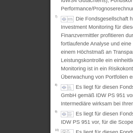
IdWS4 Gutachtens), Fondskon
Performance/Prognoserechnung
7)
Die Fondsgesellschaft 
Investment Monitoring für die
Finanzvermittler profitieren du
fortlaufende Analyse und ein
einem Höchstmaß an Transpare
Leistungskontrolle ein einhei
Monitoring ist in ein Risikoko
Überwachung von Portfolien er
8)
Es liegt für diesen Fond
GmbH gemäß IDW PS 951 vor. D
Intermediäre wirksam bei Ihr
9)
Es liegt für diesen Fon
IDW PS 951 vor, für die Scop
10)
Es liegt für diesen Fond