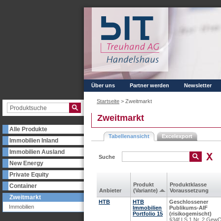
Über uns
Partner werden
Newsletter
Startseite
>
Zweitmarkt
Zweitmarkt
Alle Produkte
Tabellenansicht
Excelexport
Immobilien Inland
Immobilien Ausland
Suche
New Energy
Private Equity
Produkt
Produkt­klasse
Container
Anbieter
(Variante)
Voraus­setzung
Zweitmarkt
HTB
HTB
Geschlossener
Immobilien
Immobilien
Publikums-AIF
Portfolio 15
(risikogemischt)
§34f I S.1 Nr. 2 Gew