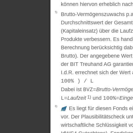
können hiervon erheblich nac
5)
Brutto-Vermögenszuwachs p.a..
Durchschnittswert der Gesamt
(Kapitaleinsatz) über die Laufz
Produkte verbessern. Es handel
Berechnung berücksichtig dabe
Brutto). Der angegebene Wert
der BIT Treuhand AG garantier
I.d.R. errechnet sich der Wert
100% ) / L
Dabei ist
=
Brutto-Vermög
BVZ
1)
=
Laufzeit
und
=
Einge
L
100%
6)
Es liegt für diesen Fonds e
vor. Der Plausibilitätscheck u
wirtschaftliche Schlüssigkei