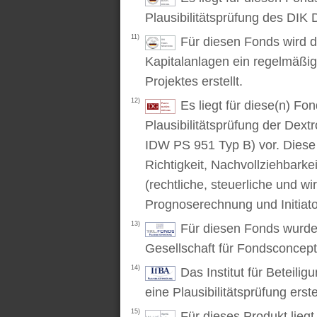
Plausibilitätsprüfung des DIK D
11)
Für diesen Fonds wird d
Kapitalanlagen ein regelmäßig
Projektes erstellt.
12)
Es liegt für diese(n) F
Plausibilitätsprüfung der Dex
IDW PS 951 Typ B) vor. Diese P
Richtigkeit, Nachvollziehbarke
(rechtliche, steuerliche und wi
Prognoserechnung und Initiato
13)
Für diesen Fonds wurde 
Gesellschaft für Fondsconcep
14)
Das Institut für Beteili
eine Plausibilitätsprüfung erstel
15)
Für dieses Produkt lieg