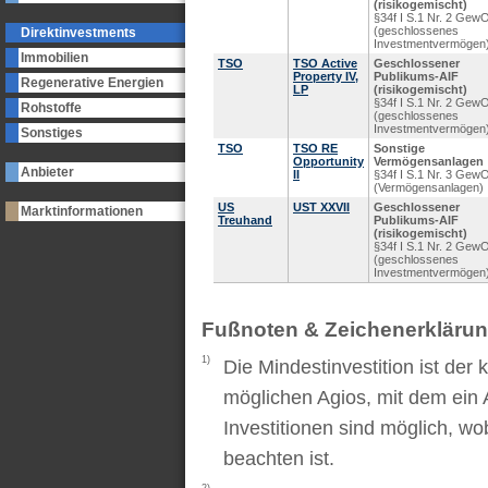
(risikogemischt)
§34f I S.1 Nr. 2 Gew
(geschlossenes
Direktinvestments
Investmentvermögen
Immobilien
TSO
TSO Active
Geschlossener
Property IV,
Publikums-AIF
Regenerative Energien
LP
(risikogemischt)
§34f I S.1 Nr. 2 Gew
Rohstoffe
(geschlossenes
Investmentvermögen
Sonstiges
TSO
TSO RE
Sonstige
Opportunity
Vermögensanlagen
Anbieter
II
§34f I S.1 Nr. 3 Gew
(Vermögensanlagen)
US
UST XXVII
Geschlossener
Marktinformationen
Treuhand
Publikums-AIF
(risikogemischt)
§34f I S.1 Nr. 2 Gew
(geschlossenes
Investmentvermögen
Fußnoten & Zeichenerkläru
1)
Die Mindestinvestition ist der
möglichen Agios, mit dem ein 
Investitionen sind möglich, wo
beachten ist.