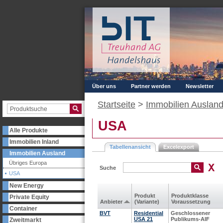
Über uns
Partner werden
Newsletter
Startseite
>
Immobilien Auslan
USA
Alle Produkte
Immobilien Inland
Tabellenansicht
Excelexport
Immobilien Ausland
Übriges Europa
Suche
USA
New Energy
Produkt
Produkt­klasse
Private Equity
Anbieter
(Variante)
Voraus­setzung
Container
BVT
Residential
Geschlossener
USA 21
Publikums-AIF
Zweitmarkt