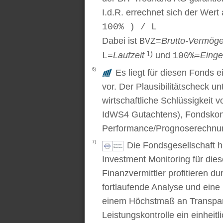
I.d.R. errechnet sich der Wert
100% ) / L
Dabei ist
=
Brutto-Vermög
BVZ
1)
=
Laufzeit
und
=
Einge
L
100%
6)
Es liegt für diesen Fonds e
vor. Der Plausibilitätscheck u
wirtschaftliche Schlüssigkei
IdWS4 Gutachtens), Fondskon
Performance/Prognoserechnung
7)
Die Fondsgesellschaft 
Investment Monitoring für die
Finanzvermittler profitieren du
fortlaufende Analyse und ein
einem Höchstmaß an Transpare
Leistungskontrolle ein einhei