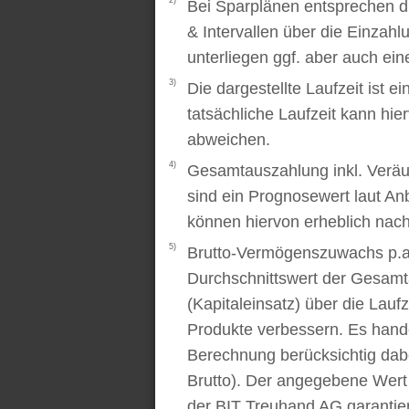
2)
Bei Sparplänen entsprechen d
& Intervallen über die Einzah
unterliegen ggf. aber auch ei
3)
Die dargestellte Laufzeit ist e
tatsächliche Laufzeit kann hi
abweichen.
4)
Gesamtauszahlung inkl. Veräu
sind ein Prognosewert laut An
können hiervon erheblich nac
5)
Brutto-Vermögenszuwachs p.a..
Durchschnittswert der Gesamt
(Kapitaleinsatz) über die Laufz
Produkte verbessern. Es handel
Berechnung berücksichtig dabe
Brutto). Der angegebene Wert
der BIT Treuhand AG garantier