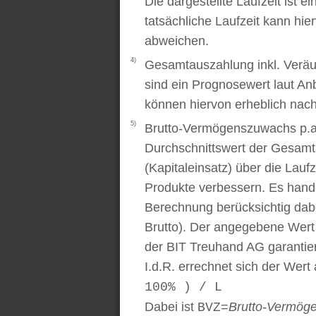
Die dargestellte Laufzeit ist e
tatsächliche Laufzeit kann hi
abweichen.
4)
Gesamtauszahlung inkl. Veräu
sind ein Prognosewert laut An
können hiervon erheblich nac
5)
Brutto-Vermögenszuwachs p.a..
Durchschnittswert der Gesamt
(Kapitaleinsatz) über die Laufz
Produkte verbessern. Es handel
Berechnung berücksichtig dabe
Brutto). Der angegebene Wert
der BIT Treuhand AG garantier
I.d.R. errechnet sich der Wert
100% ) / L
Dabei ist
=
Brutto-Vermög
BVZ