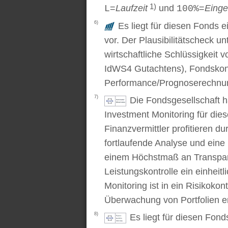
1)
=
Laufzeit
und
=
Einge
L
100%
6)
Es liegt für diesen Fonds e
vor. Der Plausibilitätscheck u
wirtschaftliche Schlüssigkei
IdWS4 Gutachtens), Fondskon
Performance/Prognoserechnung
7)
Die Fondsgesellschaft 
Investment Monitoring für die
Finanzvermittler profitieren du
fortlaufende Analyse und ein
einem Höchstmaß an Transpare
Leistungskontrolle ein einhei
Monitoring ist in ein Risikoko
Überwachung von Portfolien er
8)
Es liegt für diesen Fond