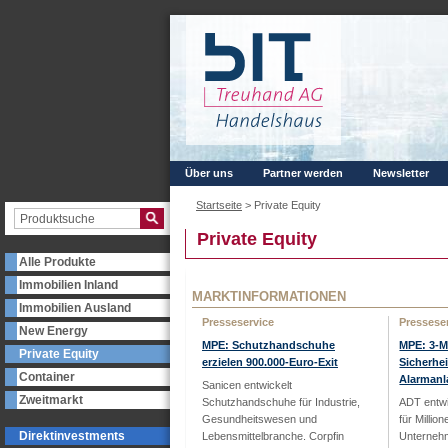
Über uns
Partner werden
Newsletter
Startseite
>
Private Equity
Private Equity
Alle Produkte
Immobilien Inland
MARKTINFORMATIONEN
Immobilien Ausland
Presseservice
Pressese
New Energy
MPE: Schutzhandschuhe
MPE: 3-Mi
Private Equity
erzielen 900.000-Euro-Exit
Sicherhe
Container
Alarman
Sanicen entwickelt
Zweitmarkt
Schutzhandschuhe für Industrie,
ADT entwi
Gesundheitswesen und
für Millio
Direktinvestments
Lebensmittelbranche. Corpfin
Unternehm