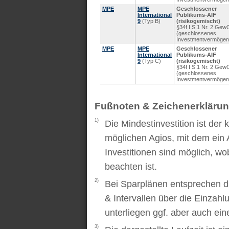
MPE
MPE
Geschlossener
International
Publikums-AIF
9
(Typ B)
(risikogemischt)
§34f I S.1 Nr. 2 Gew
(geschlossenes
Investmentvermögen
MPE
MPE
Geschlossener
International
Publikums-AIF
9
(Typ C)
(risikogemischt)
§34f I S.1 Nr. 2 Gew
(geschlossenes
Investmentvermögen
Fußnoten & Zeichenerkläru
1)
Die Mindestinvestition ist der
möglichen Agios, mit dem ein 
Investitionen sind möglich, wo
beachten ist.
2)
Bei Sparplänen entsprechen d
& Intervallen über die Einzah
unterliegen ggf. aber auch ei
3)