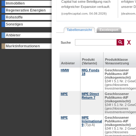
Capital hat seine Beteiligung nach
erfolgten 
Immobilien
erfolgreicher Expansion verkauft.
unserer D
Regenerative Energien
(corpfincapital.com, 04.08.2026)
(dealroom
Rohstoffe
Sonstiges
Tabellenansicht
Excelexport
Anbieter
Suche
Marktinformationen
Produkt
Produkt­klasse
Anbieter
(Variante)
Voraus­setzung
HMW
MIG Fonds
Geschlossener
18
Publikums-AIF
(risikogemischt)
§34f I S.1 Nr. 2 Gew
(geschlossenes
Investmentvermögen
MPE
MPE Direct
Geschlossener
Return 7
Publikums-AIF
(risikogemischt)
§34f I S.1 Nr. 2 Gew
(geschlossenes
Investmentvermögen
MPE
MPE
Geschlossener
International
Publikums-AIF
9
(Typ A)
(risikogemischt)
§34f I S.1 Nr. 2 Gew
(geschlossenes
Investmentvermögen