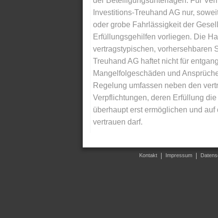
der Beteiligungsunterlagen. Für Ver
Investitions-Treuhand AG nur, soweit
oder grobe Fahrlässigkeit der Gesells
Erfüllungsgehilfen vorliegen. Die Ha
vertragstypischen, vorhersehbaren S
Treuhand AG haftet nicht für entga
Mangelfolgeschäden und Ansprüche Dr
Regelung umfassen neben den vertra
Verpflichtungen, deren Erfüllung d
überhaupt erst ermöglichen und auf
vertrauen darf.
Kontakt
Impressum
Datens