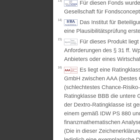
13)
Für diesen Fonds wurde 
Gesellschaft für Fondsconcep
14)
Das Institut für Beteili
eine Plausibilitätsprüfung erstel
15)
Für dieses Produkt lieg
Anforderungen des § 31 ff. W
Anbieters oder eines Wirtschaf
16)
Es liegt eine Ratingkl
GmbH zwischen AAA (bestes C
(schlechtestes Chance-Risiko-V
Ratingklasse BBB die untere 
der Dextro-Ratingklasse ist ge
einem gemäß IDW PS 880 und 
finanzmathematischen Analysev
(Die in dieser Zeichenerkläru
lediglich eine exemplarische D